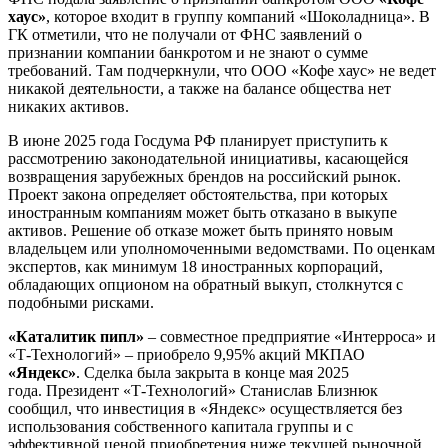
хаус»
, которое входит в группу компаний «Шоколадница». В
ГК отметили, что не получали от ФНС заявлений о
признании компании банкротом и не знают о сумме
требований. Там подчеркнули, что ООО «Кофе хаус» не ведет
никакой деятельности, а также на балансе общества нет
никаких активов.
В июне 2025 года Госдума РФ планирует приступить к
рассмотрению законодательной инициативы, касающейся
возвращения зарубежных брендов на российский рынок.
Проект закона определяет обстоятельства, при которых
иностранным компаниям может быть отказано в выкупе
активов. Решение об отказе может быть принято новым
владельцем или уполномоченными ведомствами. По оценкам
экспертов, как минимум 18 иностранных корпораций,
обладающих опционом на обратный выкуп, столкнутся с
подобными рисками.
«Каталитик пипл»
– совместное предприятие «Интерроса» и
«Т-Технологий» – приобрело 9,95% акций МКПАО
«Яндекс»
. Сделка была закрыта в конце мая 2025
года. Президент «Т-Технологий» Станислав Близнюк
сообщил, что инвестиция в «Яндекс» осуществляется без
использования собственного капитала группы и с
эффективной ценой приобретения ниже текущей рыночной