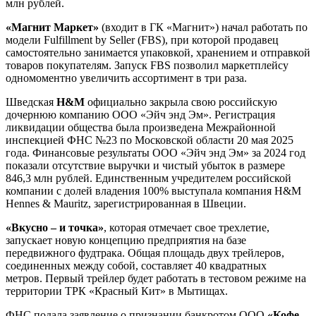
млн рублей.
«Магнит Маркет»
(входит в ГК «Магнит») начал работать по
модели Fulfillment by Seller (FBS), при которой продавец
самостоятельно занимается упаковкой, хранением и отправкой
товаров покупателям. Запуск FBS позволил маркетплейсу
одномоментно увеличить ассортимент в три раза.
Шведская
H&M
официально закрыла свою российскую
дочернюю компанию ООО «Эйч энд Эм». Регистрация
ликвидации общества была произведена Межрайонной
инспекцией ФНС №23 по Московской области 20 мая 2025
года. Финансовые результаты ООО «Эйч энд Эм» за 2024 год
показали отсутствие выручки и чистый убыток в размере
846,3 млн рублей. Единственным учредителем российской
компании с долей владения 100% выступала компания H&M
Hennes & Mauritz, зарегистрированная в Швеции.
«Вкусно – и точка»
, которая отмечает свое трехлетие,
запускает новую концепцию предприятия на базе
передвижного фудтрака. Общая площадь двух трейлеров,
соединенных между собой, составляет 40 квадратных
метров. Первый трейлер будет работать в тестовом режиме на
территории ТРК «Красный Кит» в Мытищах.
ФНС подала заявление о признании банкротом ООО
«Кофе