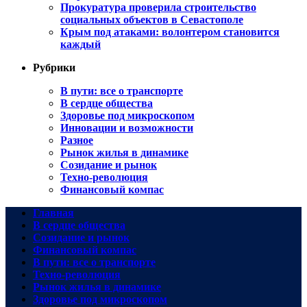
Прокуратура проверила строительство
социальных объектов в Севастополе
Крым под атаками: волонтером становится
каждый
Рубрики
В пути: все о транспорте
В сердце общества
Здоровье под микроскопом
Инновации и возможности
Разное
Рынок жилья в динамике
Созидание и рынок
Техно-революция
Финансовый компас
Главная
В сердце общества
Созидание и рынок
Финансовый компас
В пути: все о транспорте
Техно-революция
Рынок жилья в динамике
Здоровье под микроскопом