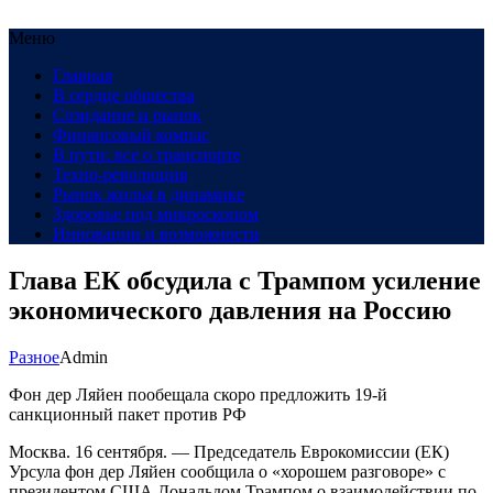
Меню
Главная
В сердце общества
Созидание и рынок
Финансовый компас
В пути: все о транспорте
Техно-революция
Рынок жилья в динамике
Здоровье под микроскопом
Инновации и возможности
Глава ЕК обсудила с Трампом усиление
экономического давления на Россию
Разное
Admin
Фон дер Ляйен пообещала скоро предложить 19-й
санкционный пакет против РФ
Москва. 16 сентября. — Председатель Еврокомиссии (ЕК)
Урсула фон дер Ляйен сообщила о «хорошем разговоре» с
президентом США Дональдом Трампом о взаимодействии по