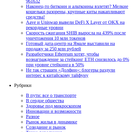
961632
Наконец-то биткоин и альткоины взлетят? Мелкие
кошельки разорены, крупные киты накапливают
средства!
Aave и Uniswap вывели DeFi X Layer от OKX на
рекордные уровни
Скорость сжигания SHIB выросла на 439% после
уничтожения 10 млн токенов
Готовый дата-центр на Ямале выставили на
продажу за 250 млн рублей
Разработчики Ethereum хотят, чтобы
вознаграждение за стейкинг ETH снизилось до 0%
при уровне стейкинга в 50%
Не так страшен «Долфин»: блогеры раздули
интерес к китайскому тайфуну
Рубрики
В пути: все о транспорте
В сердце общества
Здоровье под микроскопом
Инновации и возможности
Разное
Рынок жилья в динамике
Созидание и рынок