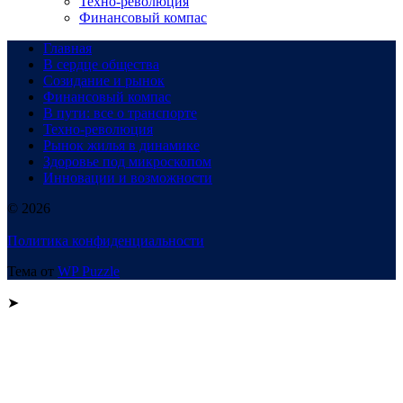
Техно-революция
Финансовый компас
Главная
В сердце общества
Созидание и рынок
Финансовый компас
В пути: все о транспорте
Техно-революция
Рынок жилья в динамике
Здоровье под микроскопом
Инновации и возможности
© 2026
Политика конфиденциальности
Тема от
WP Puzzle
➤