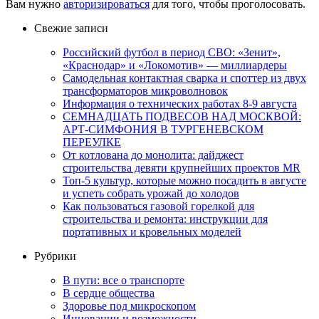
Вам нужно
авторизироваться
для того, чтобы проголосовать.
Свежие записи
Российский футбол в период СВО: «Зенит»,
«Краснодар» и «Локомотив» — миллиардеры
Самодельная контактная сварка и споттер из двух
трансформаторов микроволновок
Информация о технических работах 8-9 августа
СЕМНАДЦАТЬ ПОДВЕСОВ НАД МОСКВОЙ:
АРТ-СИМФОНИЯ В ТУРГЕНЕВСКОМ
ПЕРЕУЛКЕ
От котлована до монолита: дайджест
строительства девяти крупнейших проектов MR
Топ-5 культур, которые можно посадить в августе
и успеть собрать урожай до холодов
Как пользоваться газовой горелкой для
строительства и ремонта: инструкции для
портативных и кровельных моделей
Рубрики
В пути: все о транспорте
В сердце общества
Здоровье под микроскопом
Инновации и возможности