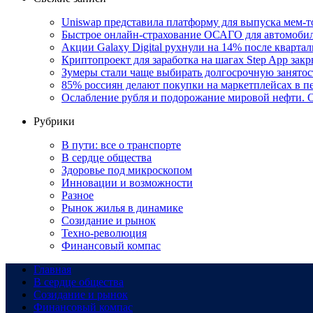
Uniswap представила платформу для выпуска мем-т
Быстрое онлайн-страхование ОСАГО для автомоби
Акции Galaxy Digital рухнули на 14% после кварта
Криптопроект для заработка на шагах Step App закр
Зумеры стали чаще выбирать долгосрочную занятос
85% россиян делают покупки на маркетплейсах в пе
Ослабление рубля и подорожание мировой нефти. О
Рубрики
В пути: все о транспорте
В сердце общества
Здоровье под микроскопом
Инновации и возможности
Разное
Рынок жилья в динамике
Созидание и рынок
Техно-революция
Финансовый компас
Главная
В сердце общества
Созидание и рынок
Финансовый компас