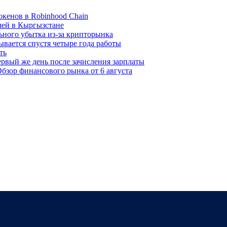
окенов в Robinhood Chain
лей в Кыргызстане
льного убытка из-за крипторынка
ывается спустя четыре года работы
ть
рвый же день после зачисления зарплаты
бзор финансового рынка от 6 августа