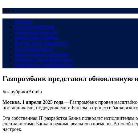
Меню
Главная
В сердце общества
Созидание и рынок
Финансовый компас
В пути: все о транспорте
Техно-революция
Рынок жилья в динамике
Здоровье под микроскопом
Инновации и возможности
Газпромбанк представил обновленную в
Без рубрики
Admin
Москва, 1 апреля 2025 года
—Газпромбанк провел масштабное 
поставщиками, подрядчиками и Банком в процессе банковского
Эта собственная IT-разработка Банка позволяет исполнителям 
специалистами Банка в режиме реального времени. В новой ве
настроек.