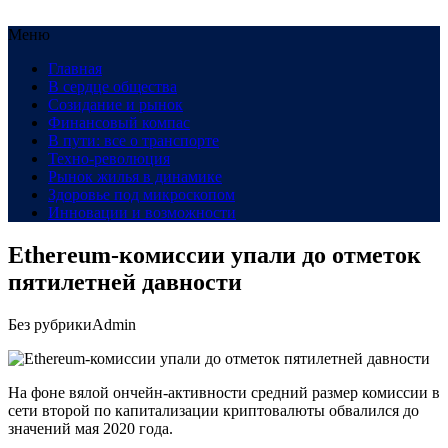
Меню
Главная
В сердце общества
Созидание и рынок
Финансовый компас
В пути: все о транспорте
Техно-революция
Рынок жилья в динамике
Здоровье под микроскопом
Инновации и возможности
Ethereum-комиссии упали до отметок
пятилетней давности
Без рубрики
Admin
На фоне вялой ончейн-активности средний размер комиссии в
сети второй по капитализации криптовалюты обвалился до
значений мая 2020 года.