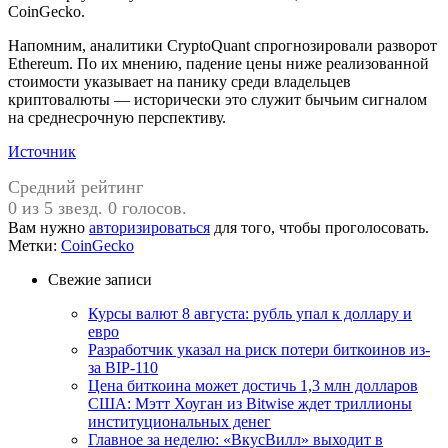
CoinGecko.
Напомним, аналитики CryptoQuant спрогнозировали разворот
Ethereum. По их мнению, падение цены ниже реализованной
стоимости указывает на панику среди владельцев
криптовалюты — исторически это служит бычьим сигналом
на среднесрочную перспективу.
Источник
Средний рейтинг
0 из 5 звезд. 0 голосов.
Вам нужно
авторизироваться
для того, чтобы проголосовать.
Метки:
CoinGecko
Свежие записи
Курсы валют 8 августа: рубль упал к доллару и
евро
Разработчик указал на риск потери биткоинов из-
за BIP-110
Цена биткоина может достичь 1,3 млн долларов
США: Мэтт Хоуган из Bitwise ждет триллионы
институциональных денег
Главное за неделю: «ВкусВилл» выходит в