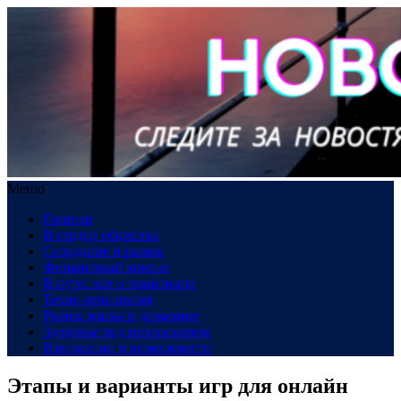
Меню
Главная
В сердце общества
Созидание и рынок
Финансовый компас
В пути: все о транспорте
Техно-революция
Рынок жилья в динамике
Здоровье под микроскопом
Инновации и возможности
Этапы и варианты игр для онлайн