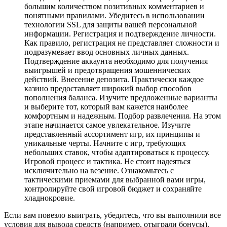
большим количеством позитивных комментариев и
понятными правилами. Убедитесь в использовании
технологии SSL для защиты вашей персональной
информации. Регистрация и подтверждение личности.
Как правило, регистрация не представляет сложности и
подразумевает ввод основных личных данных.
Подтверждение аккаунта необходимо для получения
выигрышей и предотвращения мошеннических
действий. Внесение депозита. Практически каждое
казино предоставляет широкий выбор способов
пополнения баланса. Изучите предложенные варианты
и выберите тот, который вам кажется наиболее
комфортным и надежным. Подбор развлечения. На этом
этапе начинается самое увлекательное. Изучите
представленный ассортимент игр, их принципы и
уникальные черты. Начните с игр, требующих
небольших ставок, чтобы адаптироваться к процессу.
Игровой процесс и тактика. Не стоит надеяться
исключительно на везение. Ознакомьтесь с
тактическими приемами для выбранной вами игры,
контролируйте свой игровой бюджет и сохраняйте
хладнокровие.
Если вам повезло выиграть, убедитесь, что вы выполнили все
условия для вывода средств (например, отыграли бонусы).