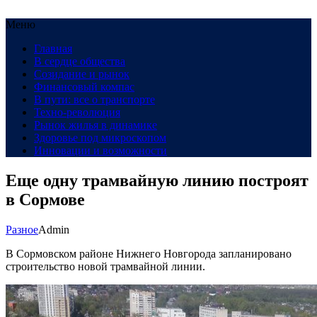
Меню
Главная
В сердце общества
Созидание и рынок
Финансовый компас
В пути: все о транспорте
Техно-революция
Рынок жилья в динамике
Здоровье под микроскопом
Инновации и возможности
Еще одну трамвайную линию построят
в Сормове
Разное
Admin
В Сормовском районе Нижнего Новгорода запланировано
строительство новой трамвайной линии.