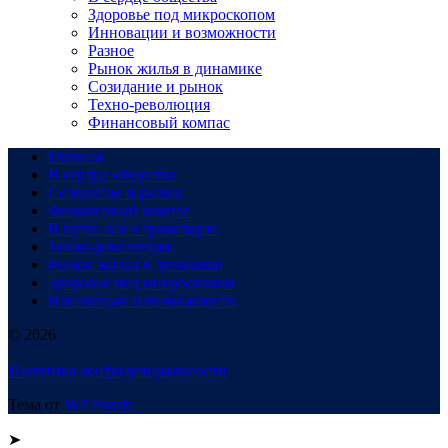
Здоровье под микроскопом
Инновации и возможности
Разное
Рынок жилья в динамике
Созидание и рынок
Техно-революция
Финансовый компас
Главная
В сердце общества
Созидание и рынок
Финансовый компас
В пути: все о транспорте
Техно-революция
Рынок жилья в динамике
Здоровье под микроскопом
Инновации и возможности
© 2026
Политика конфиденциальности
Тема от
WP Puzzle
➤