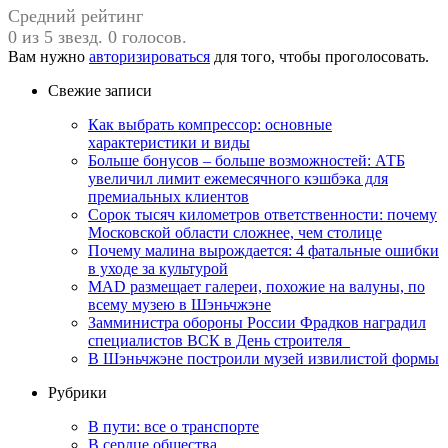
Средний рейтинг
0 из 5 звезд. 0 голосов.
Вам нужно
авторизироваться
для того, чтобы проголосовать.
Свежие записи
Как выбрать компрессор: основные
характеристики и виды
Больше бонусов – больше возможностей: АТБ
увеличил лимит ежемесячного кэшбэка для
премиальных клиентов
Сорок тысяч километров ответственности: почему
Московской области сложнее, чем столице
Почему малина вырождается: 4 фатальные ошибки
в уходе за культурой
MAD размещает галереи, похожие на валуны, по
всему музею в Шэньчжэне
Замминистра обороны России Фрадков наградил
специалистов ВСК в День строителя
В Шэньчжэне построили музей извилистой формы
Рубрики
В пути: все о транспорте
В сердце общества