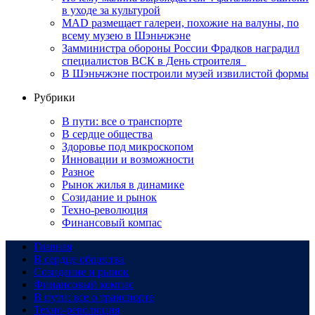
в уходе за культурой
MAD размещает галереи, похожие на валуны, по
всему музею в Шэньчжэне
Замминистра обороны России Фрадков наградил
специалистов ВСК в День строителя
В Шэньчжэне построили музей извилистой формы
Рубрики
В пути: все о транспорте
В сердце общества
Здоровье под микроскопом
Инновации и возможности
Разное
Рынок жилья в динамике
Созидание и рынок
Техно-революция
Финансовый компас
Главная
В сердце общества
Созидание и рынок
Финансовый компас
В пути: все о транспорте
Техно-революция