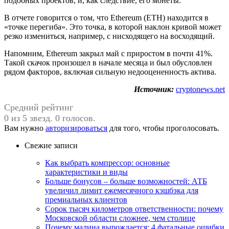
подобных проектов, и, как следствие, его монеты.
В отчете говорится о том, что Ethereum (ETH) находится в
«точке перегиба». Это точка, в которой наклон кривой может
резко измениться, например, с нисходящего на восходящий.
Напомним, Ethereum закрыл май с приростом в почти 41%.
Такой скачок произошел в начале месяца и был обусловлен
рядом факторов, включая сильную недооцененность актива.
Источник:
cryptonews.net
Средний рейтинг
0 из 5 звезд. 0 голосов.
Вам нужно
авторизироваться
для того, чтобы проголосовать.
Свежие записи
Как выбрать компрессор: основные
характеристики и виды
Больше бонусов – больше возможностей: АТБ
увеличил лимит ежемесячного кэшбэка для
премиальных клиентов
Сорок тысяч километров ответственности: почему
Московской области сложнее, чем столице
Почему малина вырождается: 4 фатальные ошибки