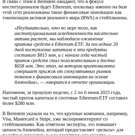
В связи с этим в Bernstein ожидают, что в фокусе
институционалов будет Ethereum, поскольку именно на базе
этой сети реализованы такие финансовые инновации как
токенизация активов реального мира (RWA) и стейблкоины.
«Неудивительно, что по мере того, как
институциональная осведомленность касательно
актива растет, мы наблюдаем оживление
притока средств в Ethereum-ETF. За последние 20
дней поступление капитала в эти продукты
составило $815 млн, а с начала года чистый
приток средств стал положительным и достиг
$658 млн. Это этап, на котором криптовалюта
совершает прыжок от спекулятивных рынков
токенов к финансовым инновациям на основе
блокчейна», — говорится в отчете организации.
Напомним, за прошлую неделю, с 2 по 6 июня 2025 года,
чистый приток капитала в спотовые Ethereum-ETF составил
более $280 млн.
В Bernstein указали на то, что крупные компании, например,
Visa, Mastercard и Stripe, уже экспериментируют со
стейблкоинами. Как отметили эксперты, это повышает
ценность блокчейна, который предоставляет «рельсы» для