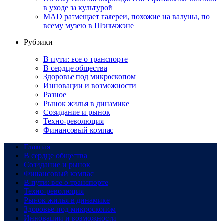
в уходе за культурой
MAD размещает галереи, похожие на валуны, по
всему музею в Шэньчжэне
Рубрики
В пути: все о транспорте
В сердце общества
Здоровье под микроскопом
Инновации и возможности
Разное
Рынок жилья в динамике
Созидание и рынок
Техно-революция
Финансовый компас
Главная
В сердце общества
Созидание и рынок
Финансовый компас
В пути: все о транспорте
Техно-революция
Рынок жилья в динамике
Здоровье под микроскопом
Инновации и возможности