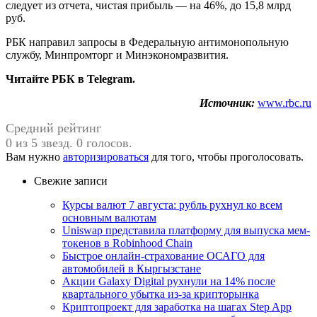
следует из отчета, чистая прибыль — на 46%, до 15,8 млрд
руб.
РБК направил запросы в Федеральную антимонопольную
службу, Минпромторг и Минэкономразвития.
Читайте РБК в Telegram.
Источник:
www.rbc.ru
Средний рейтинг
0 из 5 звезд. 0 голосов.
Вам нужно
авторизироваться
для того, чтобы проголосовать.
Свежие записи
Курсы валют 7 августа: рубль рухнул ко всем
основным валютам
Uniswap представила платформу для выпуска мем-
токенов в Robinhood Chain
Быстрое онлайн-страхование ОСАГО для
автомобилей в Кыргызстане
Акции Galaxy Digital рухнули на 14% после
квартального убытка из-за крипторынка
Криптопроект для заработка на шагах Step App