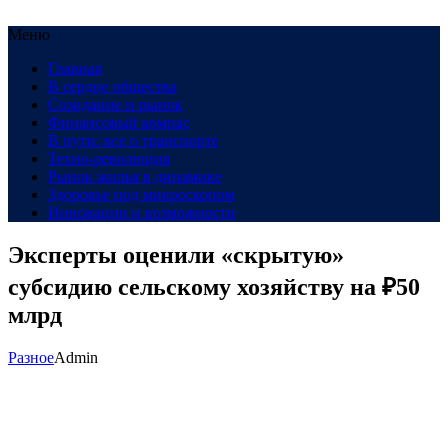
Меню
Главная
В сердце общества
Созидание и рынок
Финансовый компас
В пути: все о транспорте
Техно-революция
Рынок жилья в динамике
Здоровье под микроскопом
Инновации и возможности
Эксперты оценили «скрытую»
субсидию сельскому хозяйству на ₽50
млрд
Разное
Admin