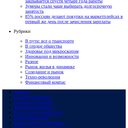
закрывается спустя четыре года работы
Зумеры стали чаще выбирать долгосрочную
занятость
85% россиян делают покупки на маркетплейсах в
первый же день после зачисления зарплаты
Рубрики
В пути: все о транспорте
В сердце общества
Здоровье под микроскопом
Инновации и возможности
Разное
Рынок жилья в динамике
Созидание и рынок
Техно-революция
Финансовый компас
Главная
В сердце общества
Созидание и рынок
Финансовый компас
В пути: все о транспорте
Техно-революция
Рынок жилья в динамике
Здоровье под микроскопом