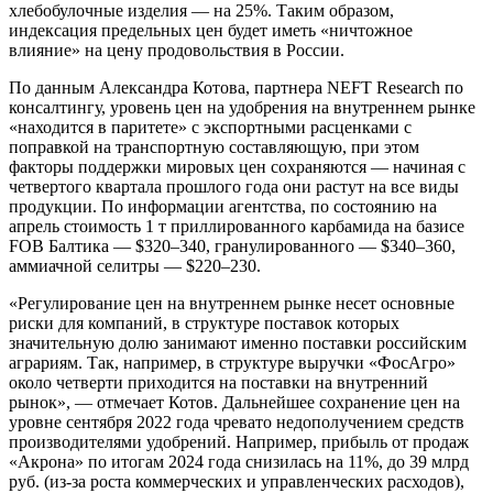
хлебобулочные изделия — на 25%. Таким образом,
индексация предельных цен будет иметь «ничтожное
влияние» на цену продовольствия в России.
По данным Александра Котова, партнера NEFT Research по
консалтингу, уровень цен на удобрения на внутреннем рынке
«находится в паритете» с экспортными расценками с
поправкой на транспортную составляющую, при этом
факторы поддержки мировых цен сохраняются — начиная с
четвертого квартала прошлого года они растут на все виды
продукции. По информации агентства, по состоянию на
апрель стоимость 1 т приллированного карбамида на базисе
FOB Балтика — $320–340, гранулированного — $340–360,
аммиачной селитры — $220–230.
«Регулирование цен на внутреннем рынке несет основные
риски для компаний, в структуре поставок которых
значительную долю занимают именно поставки российским
аграриям. Так, например, в структуре выручки «ФосАгро»
около четверти приходится на поставки на внутренний
рынок», — отмечает Котов. Дальнейшее сохранение цен на
уровне сентября 2022 года чревато недополучением средств
производителями удобрений. Например, прибыль от продаж
«Акрона» по итогам 2024 года снизилась на 11%, до 39 млрд
руб. (из-за роста коммерческих и управленческих расходов),