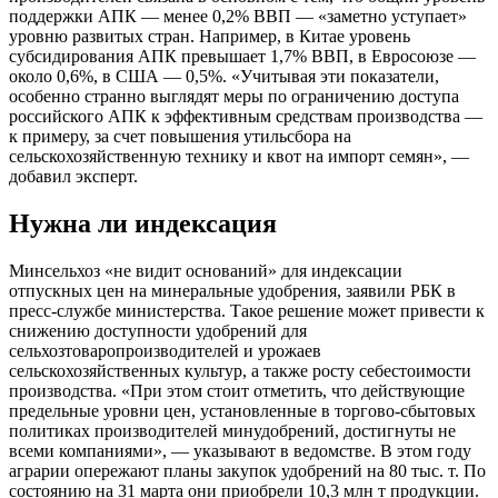
поддержки АПК — менее 0,2% ВВП — «заметно уступает»
уровню развитых стран. Например, в Китае уровень
субсидирования АПК превышает 1,7% ВВП, в Евросоюзе —
около 0,6%, в США — 0,5%. «Учитывая эти показатели,
особенно странно выглядят меры по ограничению доступа
российского АПК к эффективным средствам производства —
к примеру, за счет повышения утильсбора на
сельскохозяйственную технику и квот на импорт семян», —
добавил эксперт.
Нужна ли индексация
Минсельхоз «не видит оснований» для индексации
отпускных цен на минеральные удобрения, заявили РБК в
пресс-службе министерства. Такое решение может привести к
снижению доступности удобрений для
сельхозтоваропроизводителей и урожаев
сельскохозяйственных культур, а также росту себестоимости
производства. «При этом стоит отметить, что действующие
предельные уровни цен, установленные в торгово-сбытовых
политиках производителей минудобрений, достигнуты не
всеми компаниями», — указывают в ведомстве. В этом году
аграрии опережают планы закупок удобрений на 80 тыс. т. По
состоянию на 31 марта они приобрели 10,3 млн т продукции.