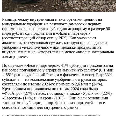
Разница между внутренними и экспортными ценами на
минеральные удобрения в результате заморозки первых
сформировала «скрытую» субсидию агропрому в размере 50
млрд руб. в год, подсчитали в «Яков и партнеры»
(соответствующий обзор есть у РБК). Как указывают
аналитики, это «условная сумма», которую производители
удобрений «недополучают» при продаже продукции на
внутреннем рынке, которая тем не менее «вполне материальна
для аграриев».
По оценкам «Яков и партнеры», 41% субсидии приходится на
наиболее популярную у аграриев аммиачную селитру (6,1 млн
т, 55% рынка удобрений России в физическом весе). Еще 33%
субсидии — на комплексные удобрения, отгрузки которых
составляли по итогам 2024-го примерно 2,6 млн т (24%).
Крупнейшим поставщиком по итогам 2024 года было
«ФосАгро» (27% от всех поставок), а также «Уралхим» (22%),
«Еврохим» (14%) и «Акрон» (10%)». Они были основными
«донорами» субсидии, в портфеле производителей — все
основные позиции для внутреннего рынка.