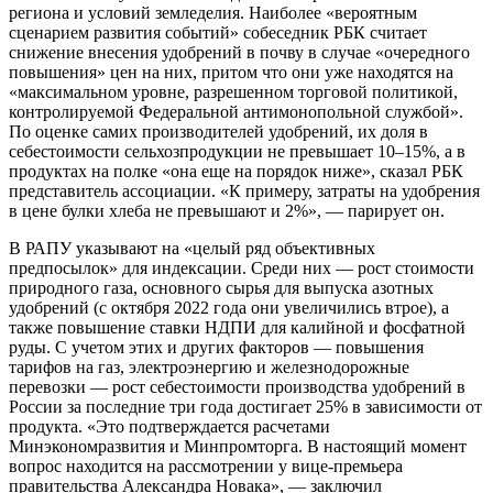
региона и условий земледелия. Наиболее «вероятным
сценарием развития событий» собеседник РБК считает
снижение внесения удобрений в почву в случае «очередного
повышения» цен на них, притом что они уже находятся на
«максимальном уровне, разрешенном торговой политикой,
контролируемой Федеральной антимонопольной службой».
По оценке самих производителей удобрений, их доля в
себестоимости сельхозпродукции не превышает 10–15%, а в
продуктах на полке «она еще на порядок ниже», сказал РБК
представитель ассоциации. «К примеру, затраты на удобрения
в цене булки хлеба не превышают и 2%», — парирует он.
В РАПУ указывают на «целый ряд объективных
предпосылок» для индексации. Среди них — рост стоимости
природного газа, основного сырья для выпуска азотных
удобрений (с октября 2022 года они увеличились втрое), а
также повышение ставки НДПИ для калийной и фосфатной
руды. С учетом этих и других факторов — повышения
тарифов на газ, электроэнергию и железнодорожные
перевозки — рост себестоимости производства удобрений в
России за последние три года достигает 25% в зависимости от
продукта. «Это подтверждается расчетами
Минэкономразвития и Минпромторга. В настоящий момент
вопрос находится на рассмотрении у вице-премьера
правительства Александра Новака», — заключил