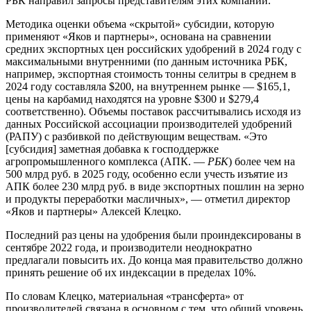
РБК направил запросы представителям этих компаний.
Методика оценки объема «скрытой» субсидии, которую
применяют «Яков и партнеры», основана на сравнении
средних экспортных цен российских удобрений в 2024 году с
максимальными внутренними (по данным источника РБК,
например, экспортная стоимость тонны селитры в среднем в
2024 году составляла $200, на внутреннем рынке — $165,1,
цены на карбамид находятся на уровне $300 и $279,4
соответственно). Объемы поставок рассчитывались исходя из
данных Российской ассоциации производителей удобрений
(РАПУ) с разбивкой по действующим веществам. «Это
[субсидия] заметная добавка к господдержке
агропромышленного комплекса (АПК. —
РБК
) более чем на
500 млрд руб. в 2025 году, особенно если учесть изъятие из
АПК более 230 млрд руб. в виде экспортных пошлин на зерно
и продукты переработки масличных», — отметил директор
«Яков и партнеры» Алексей Клецко.
Последний раз цены на удобрения были проиндексированы в
сентябре 2022 года, и производители неоднократно
предлагали повысить их. До конца мая правительство должно
принять решение об их индексации в пределах 10%.
По словам Клецко, материальная «трансферта» от
производителей связана в основном с тем, что общий уровень