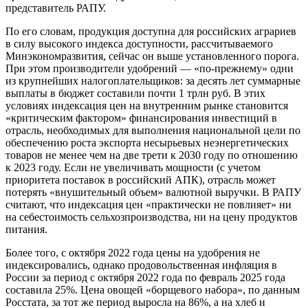
представитель РАПУ.
По его словам, продукция доступна для российских аграриев
в силу высокого индекса доступности, рассчитываемого
Минэкономразвития, сейчас он выше установленного порога.
При этом производители удобрений — «по-прежнему» одни
из крупнейших налогоплательщиков: за десять лет суммарные
выплаты в бюджет составили почти 1 трлн руб. В этих
условиях индексация цен на внутренним рынке становится
«критическим фактором» финансирования инвестиций в
отрасль, необходимых для выполнения национальной цели по
обеспечению роста экспорта несырьевых неэнергетических
товаров не менее чем на две трети к 2030 году по отношению
к 2023 году. Если не увеличивать мощности (с учетом
приоритета поставок в российский АПК), отрасль может
потерять «внушительный объем» валютной выручки. В РАПУ
считают, что индексация цен «практически не повлияет» ни
на себестоимость сельхозпроизводства, ни на цену продуктов
питания.
Более того, с октября 2022 года цены на удобрения не
индексировались, однако продовольственная инфляция в
России за период с октября 2022 года по февраль 2025 года
составила 25%. Цена овощей «борщевого набора», по данным
Росстата, за тот же период выросла на 86%, а на хлеб и