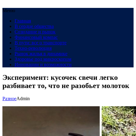
Меню
Главная
В сердце общества
Созидание и рынок
Финансовый компас
В пути: все о транспорте
Техно-революция
Рынок жилья в динамике
Здоровье под микроскопом
Инновации и возможности
Эксперимент: кусочек свечи легко
разбивает то, что не разобьет молоток
Разное
Admin