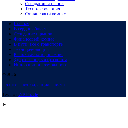
Созидание и рынок
Техно-революция
Финансовый компас
Главная
В сердце общества
Созидание и рынок
Финансовый компас
В пути: все о транспорте
Техно-революция
Рынок жилья в динамике
Здоровье под микроскопом
Инновации и возможности
© 2026
Политика конфиденциальности
Тема от
WP Puzzle
➤