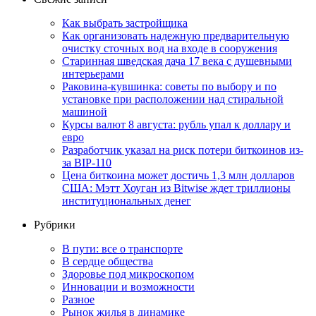
Как выбрать застройщика
Как организовать надежную предварительную
очистку сточных вод на входе в сооружения
Старинная шведская дача 17 века с душевными
интерьерами
Раковина-кувшинка: советы по выбору и по
установке при расположении над стиральной
машиной
Курсы валют 8 августа: рубль упал к доллару и
евро
Разработчик указал на риск потери биткоинов из-
за BIP-110
Цена биткоина может достичь 1,3 млн долларов
США: Мэтт Хоуган из Bitwise ждет триллионы
институциональных денег
Рубрики
В пути: все о транспорте
В сердце общества
Здоровье под микроскопом
Инновации и возможности
Разное
Рынок жилья в динамике