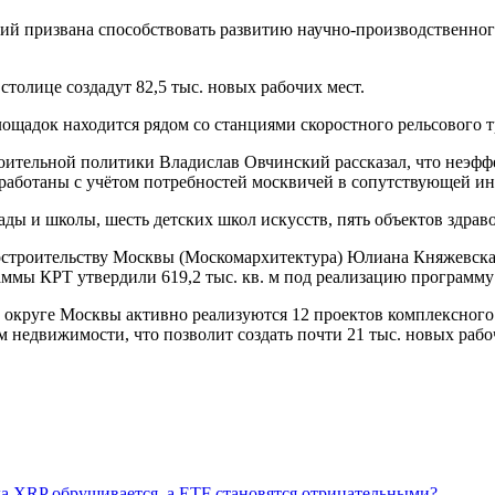
рий призвана способствовать развитию научно-производственног
толице создадут 82,5 тыс. новых рабочих мест.
лощадок находится рядом со станциями скоростного рельсового
оительной политики Владислав Овчинский рассказал, что неэфф
работаны с учётом потребностей москвичей в сопутствующей ин
ады и школы, шесть детских школ искусств, пять объектов здрав
остроительству Москвы (Москомархитектура) Юлиана Княжевская 
аммы КРТ утвердили 619,2 тыс. кв. м под реализацию программу
округе Москвы активно реализуются 12 проектов комплексного 
 м недвижимости, что позволит создать почти 21 тыс. новых рабо
да XRP обрушивается, а ETF становятся отрицательными?