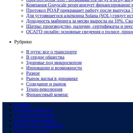
Компания Grayscale реорганизует финансирование в
Протокол POAP прекращает работу после выпуска 
Для устоявшегося альткоина Solana (SOL) грядут и
Доходность майнинга за месяц выросла на 10%. Ско
Шатры: производство, наличие, сертификаты и рее
ОСАГО онлайн: основные сведения о полисе, проц
Рубрики
В пути: все о транспорте
В сердце общества
Здоровье под микроскопом
Инновации и возможности
Разное
Рынок жилья в динамике
Созидание и рынок
Техно-революция
Финансовый компас
Главная
В сердце общества
Созидание и рынок
Финансовый компас
В пути: все о транспорте
Техно-революция