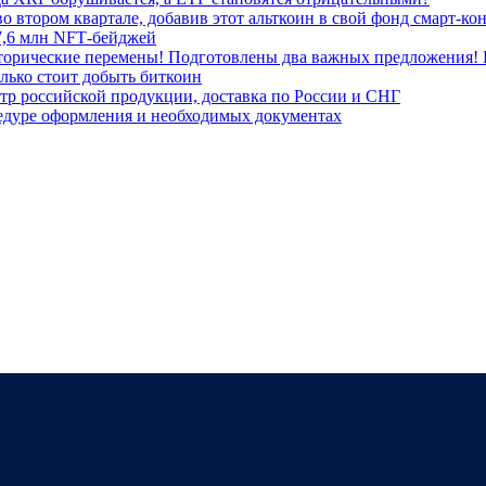
о втором квартале, добавив этот альткоин в свой фонд смарт-ко
7,6 млн NFT‑бейджей
сторические перемены! Подготовлены два важных предложения! 
лько стоит добыть биткоин
стр российской продукции, доставка по России и СНГ
едуре оформления и необходимых документах