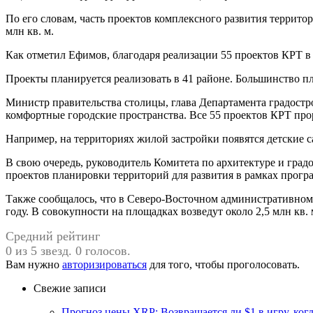
По его словам, часть проектов комплексного развития террито
млн кв. м.
Как отметил Ефимов, благодаря реализации 55 проектов КРТ в с
Проекты планируется реализовать в 41 районе. Большинство п
Министр правительства столицы, глава Департамента градостр
комфортные городские пространства. Все 55 проектов КРТ про
Например, на территориях жилой застройки появятся детские с
В свою очередь, руководитель Комитета по архитектуре и град
проектов планировки территорий для развития в рамках прогр
Также сообщалось, что в Северо-Восточном административном 
году. В совокупности на площадках возведут около 2,5 млн кв.
Средний рейтинг
0 из 5 звезд. 0 голосов.
Вам нужно
авторизироваться
для того, чтобы проголосовать.
Свежие записи
Прогноз цены XRP: Возвращается ли $1 в игру, ког