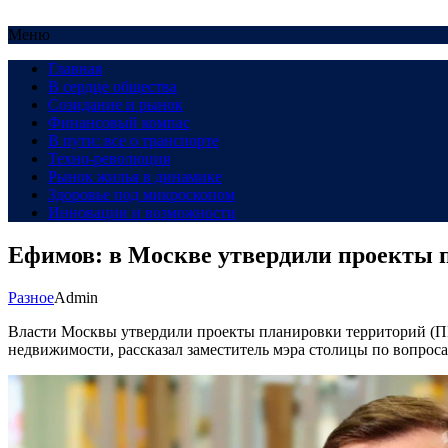
Меню
Главная
В сердце общества
Созидание и рынок
Финансовый компас
В пути: все о транспорте
Техно-революция
Рынок жилья в динамике
Здоровье под микроскопом
Инновации и возможности
Ефимов: в Москве утвердили проекты 
Разное
Admin
Власти Москвы утвердили проекты планировки территорий (ПП
недвижимости, рассказал заместитель мэра столицы по вопрос