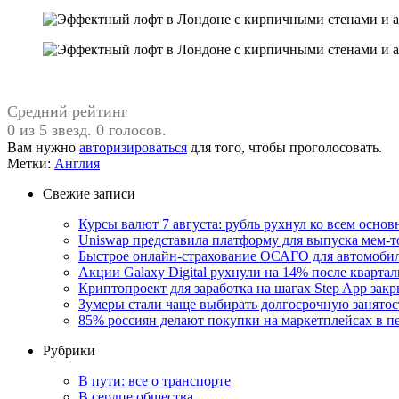
Средний рейтинг
0 из 5 звезд. 0 голосов.
Вам нужно
авторизироваться
для того, чтобы проголосовать.
Метки:
Англия
Свежие записи
Курсы валют 7 августа: рубль рухнул ко всем осно
Uniswap представила платформу для выпуска мем-т
Быстрое онлайн-страхование ОСАГО для автомоби
Акции Galaxy Digital рухнули на 14% после кварта
Криптопроект для заработка на шагах Step App закр
Зумеры стали чаще выбирать долгосрочную занятос
85% россиян делают покупки на маркетплейсах в пе
Рубрики
В пути: все о транспорте
В сердце общества