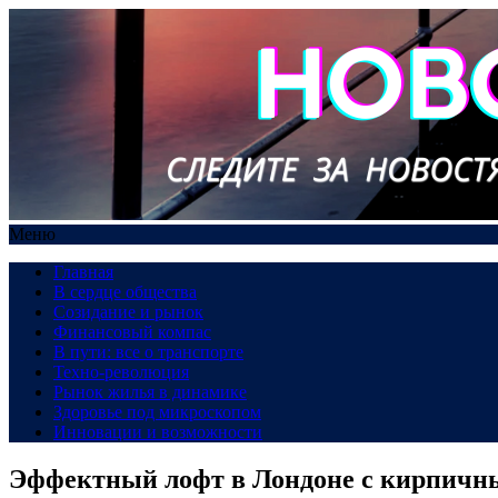
Меню
Главная
В сердце общества
Созидание и рынок
Финансовый компас
В пути: все о транспорте
Техно-революция
Рынок жилья в динамике
Здоровье под микроскопом
Инновации и возможности
Эффектный лофт в Лондоне с кирпичн