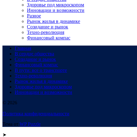
Здоровье под микроскопом
Инновации и возможности
Разное
Рынок жилья в динамике
Созидание и рынок
Техно-революция
Финансовый компас
Главная
В сердце общества
Созидание и рынок
Финансовый компас
В пути: все о транспорте
Техно-революция
Рынок жилья в динамике
Здоровье под микроскопом
Инновации и возможности
© 2026
Политика конфиденциальности
Тема от
WP Puzzle
➤