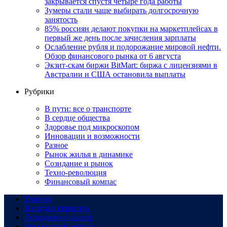
закрывается спустя четыре года работы
Зумеры стали чаще выбирать долгосрочную
занятость
85% россиян делают покупки на маркетплейсах в
первый же день после зачисления зарплаты
Ослабление рубля и подорожание мировой нефти.
Обзор финансового рынка от 6 августа
Экзит-скам биржи BitMart: биржа с лицензиями в
Австралии и США остановила выплаты
Рубрики
В пути: все о транспорте
В сердце общества
Здоровье под микроскопом
Инновации и возможности
Разное
Рынок жилья в динамике
Созидание и рынок
Техно-революция
Финансовый компас
Главная
В сердце общества
Созидание и рынок
Финансовый компас