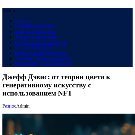
Меню
Главная
В сердце общества
Созидание и рынок
Финансовый компас
В пути: все о транспорте
Техно-революция
Рынок жилья в динамике
Здоровье под микроскопом
Инновации и возможности
Джефф Дэвис: от теории цвета к
генеративному искусству с
использованием NFT
Разное
Admin