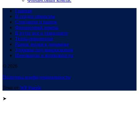
Финансовый компас
Главная
В сердце общества
Созидание и рынок
Финансовый компас
В пути: все о транспорте
Техно-революция
Рынок жилья в динамике
Здоровье под микроскопом
Инновации и возможности
© 2026
Политика конфиденциальности
Тема от
WP Puzzle
➤