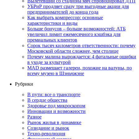
Вылетевший со стадиона мяч спровоцировал ДТП
УБРиР продляет сразу три выгодные акции для
предпринимателей до конца года
Как выбрать компрессор: основные
характеристики и виды
Больше бонусов – больше возможностей: АТБ
увеличил лимит ежемесячного кэшбэка для
премиальных клиентов
Сорок тысяч километров ответственности: почему
Московской области сложнее, чем столице
Почему малина вырождается: 4 фатальные ошибки
в уходе за культурой
MAD размещает галереи, похожие на валуны, по
всему музею в Шэньчжэне
Рубрики
В пути: все о транспорте
В сердце общества
Здоровье под микроскопом
Инновации и возможности
Разное
Рынок жилья в динамике
Созидание и рынок
Техно-революция