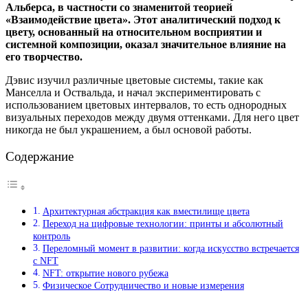
Альберса, в частности со знаменитой теорией
«Взаимодействие цвета».
Этот аналитический подход к
цвету, основанный на относительном восприятии и
системной композиции, оказал значительное влияние на
его творчество.
Дэвис изучил различные цветовые системы, такие как
Манселла и Оствальда, и начал экспериментировать с
использованием цветовых интервалов, то есть однородных
визуальных переходов между двумя оттенками. Для него цвет
никогда не был украшением, а был основой работы.
Содержание
Архитектурная абстракция как вместилище цвета
Переход на цифровые технологии: принты и абсолютный
контроль
Переломный момент в развитии: когда искусство встречается
с NFT
NFT: открытие нового рубежа
Физическое Сотрудничество и новые измерения