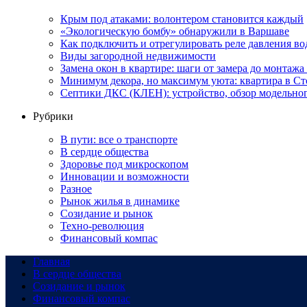
Крым под атаками: волонтером становится каждый
«Экологическую бомбу» обнаружили в Варшаве
Как подключить и отрегулировать реле давления в
Виды загородной недвижимости
Замена окон в квартире: шаги от замера до монтажа
Минимум декора, но максимум уюта: квартира в Ст
Септики ДКС (КЛЕН): устройство, обзор модельного
Рубрики
В пути: все о транспорте
В сердце общества
Здоровье под микроскопом
Инновации и возможности
Разное
Рынок жилья в динамике
Созидание и рынок
Техно-революция
Финансовый компас
Главная
В сердце общества
Созидание и рынок
Финансовый компас