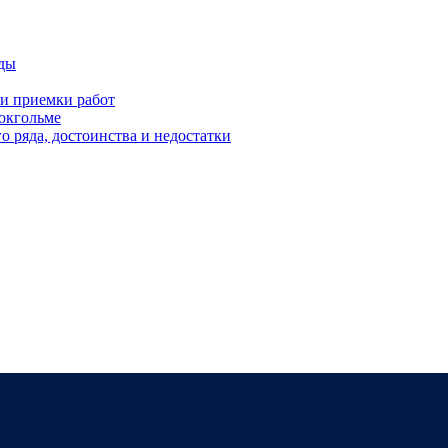
оды
 и приемки работ
окгольме
 ряда, достоинства и недостатки