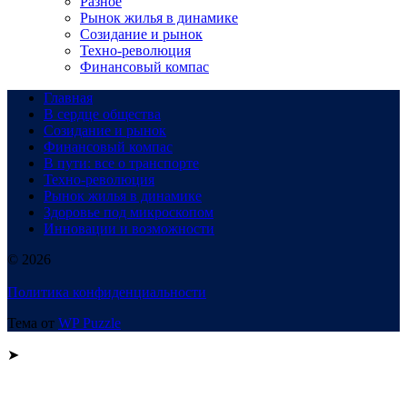
Разное
Рынок жилья в динамике
Созидание и рынок
Техно-революция
Финансовый компас
Главная
В сердце общества
Созидание и рынок
Финансовый компас
В пути: все о транспорте
Техно-революция
Рынок жилья в динамике
Здоровье под микроскопом
Инновации и возможности
© 2026
Политика конфиденциальности
Тема от
WP Puzzle
➤