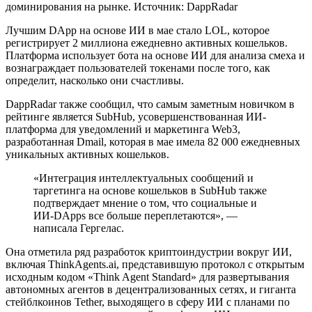
доминирования на рынке. Источник: DappRadar
Лучшим DApp на основе ИИ в мае стало LOL, которое
регистрирует 2 миллиона ежедневно активных кошельков.
Платформа использует бота на основе ИИ для анализа смеха и
вознаграждает пользователей токенами после того, как
определит, насколько они счастливы.
DappRadar также сообщил, что самым заметным новичком в
рейтинге является SubHub, усовершенствованная ИИ-
платформа для уведомлений и маркетинга Web3,
разработанная Dmail, которая в мае имела 82 000 ежедневных
уникальных активных кошельков.
«Интеграция интеллектуальных сообщений и
таргетинга на основе кошельков в SubHub также
подтверждает мнение о том, что социальные и
ИИ-DApps все больше переплетаются», —
написала Гергелас.
Она отметила ряд разработок криптоиндустрии вокруг ИИ,
включая ThinkAgents.ai, представившую протокол с открытым
исходным кодом «Think Agent Standard» для развертывания
автономных агентов в децентрализованных сетях, и гиганта
стейблкоинов Tether, выходящего в сферу ИИ с планами по