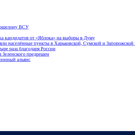
у эшелону ВСУ
ка кандидатов от «Яблока» на выборы в Думу
яли населённые пункты в Харьковской, Сумской и Запорожской 
ыре раза благодаря России
я Зеленского предрешен
оронный альянс