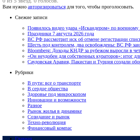
0 из 5 звезд. 0 голосов.
Вам нужно
авторизироваться
для того, чтобы проголосовать.
Свежие записи
Появилось видео удара «Искандером» по военном
Праздники 7 августа 2026 года
ВС РФ рассмотрит иск об отмене регистрации спис
Шесть под контролем, два освобождены: ВС РФ зан
Bloomberg: Доходы КНДР за рубежом выросли в чет
«Он неудобен для собственных кураторов»: итог дл
Саудовская Аравия, Пакистан и Турция создали об
Рубрики
В пути: все о транспорте
В сердце общества
Здоровье под микроскопом
Инновации и возможности
Разное
Рынок жилья в динамике
Созидание и рынок
Техно-революция
Финансовый компас
Главная