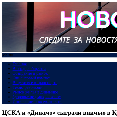
Меню
Главная
В сердце общества
Созидание и рынок
Финансовый компас
В пути: все о транспорте
Техно-революция
Рынок жилья в динамике
Здоровье под микроскопом
Инновации и возможности
ЦСКА и «Динамо» сыграли вничью в К