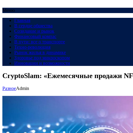
Меню
Главная
В сердце общества
Созидание и рынок
Финансовый компас
В пути: все о транспорте
Техно-революция
Рынок жилья в динамике
Здоровье под микроскопом
Инновации и возможности
CryptoSlam: «Ежемесячные продажи NFT
Разное
Admin