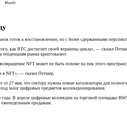
ду
рынок готов к восстановлению, но с более сдержанными перспек
е того, как BTC достигнет своей вершины цикла», — сказал Пет
м тенденциям рынка криптовалют.
возвращение NFT может не быть похоже на пик этого пространст
и в NFT», — сказал Петшер.
те от 27 мая, что сектору нужны новые катализаторы для полног
я под залог цифровых предметов коллекционирования.
года. В апреле цифровые коллекции на торговой площадке RWA 
о еженедельным продажам.