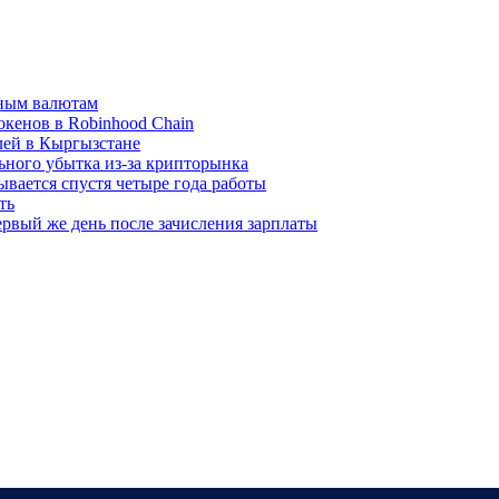
вным валютам
окенов в Robinhood Chain
лей в Кыргызстане
льного убытка из-за крипторынка
ывается спустя четыре года работы
ть
рвый же день после зачисления зарплаты