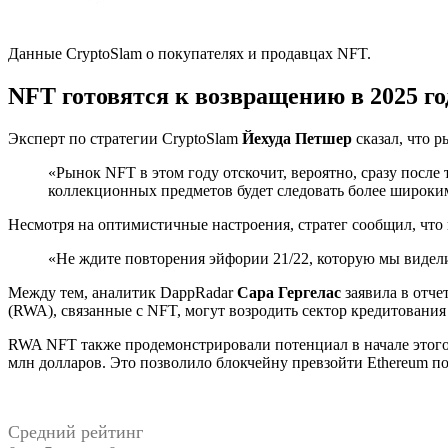
Данные CryptoSlam о покупателях и продавцах NFT.
NFT готовятся к возвращению в 2025 го
Эксперт по стратегии CryptoSlam
Йехуда Петшер
сказал, что 
«Рынок NFT в этом году отскочит, вероятно, сразу посл
коллекционных предметов будет следовать более широки
Несмотря на оптимистичные настроения, стратег сообщил, что 
«Не ждите повторения эйфории 21/22, которую мы видел
Между тем, аналитик DappRadar
Сара Гергелас
заявила в отче
(RWA), связанные с NFT, могут возродить сектор кредитовани
RWA NFT также продемонстрировали потенциал в начале этого 
млн долларов. Это позволило блокчейну превзойти Ethereum п
Средний рейтинг