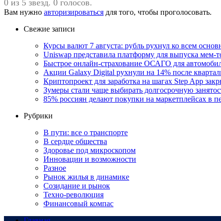
0 из 5 звезд. 0 голосов.
Вам нужно
авторизироваться
для того, чтобы проголосовать.
Свежие записи
Курсы валют 7 августа: рубль рухнул ко всем осно
Uniswap представила платформу для выпуска мем-т
Быстрое онлайн-страхование ОСАГО для автомоби
Акции Galaxy Digital рухнули на 14% после кварта
Криптопроект для заработка на шагах Step App закр
Зумеры стали чаще выбирать долгосрочную занятос
85% россиян делают покупки на маркетплейсах в пе
Рубрики
В пути: все о транспорте
В сердце общества
Здоровье под микроскопом
Инновации и возможности
Разное
Рынок жилья в динамике
Созидание и рынок
Техно-революция
Финансовый компас
Главная