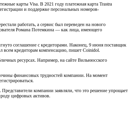
жные карты Visa. В 2021 году платежная карта Trastra
регистрации и поддержке персональных номеров-
естали работать, а сервис был переведен на нового
снователя Романа Потемкина — как лица, имеющего
игнуто соглашение с кредиторами. Наконец, 9 июня поставщик
л всем кредиторам компенсацию, пишет Coinidol.
бличных ресурсах. Например, на сайте Вильнюсского
причины финансовых трудностей компании. На момент
егистрироваться.
. Представители компании заявляли, что это решение упрощает
ироду цифровых активов.