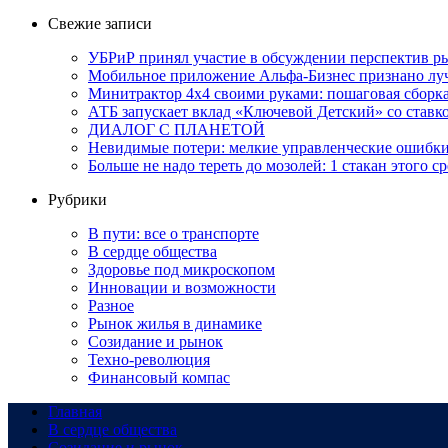
Свежие записи
УБРиР принял участие в обсуждении перспектив ры
Мобильное приложение Альфа-Бизнес признано луч
Минитрактор 4х4 своими руками: пошаговая сборка
АТБ запускает вклад «Ключевой Детский» со ставк
ДИАЛОГ С ПЛАНЕТОЙ
Невидимые потери: мелкие управленческие ошибк
Больше не надо тереть до мозолей: 1 стакан этого с
Рубрики
В пути: все о транспорте
В сердце общества
Здоровье под микроскопом
Инновации и возможности
Разное
Рынок жилья в динамике
Созидание и рынок
Техно-революция
Финансовый компас
Главная
В сердце общества
Созидание и рынок