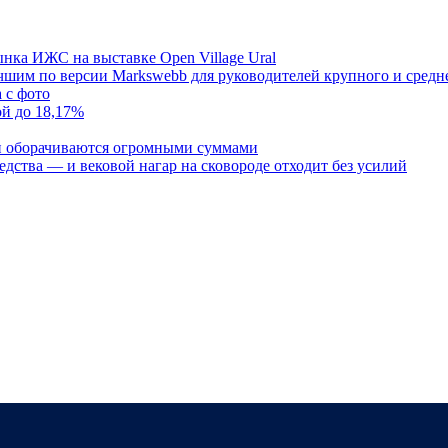
нка ИЖС на выставке Open Village Ural
шим по версии Markswebb для руководителей крупного и средне
 с фото
ой до 18,17%
и оборачиваются огромными суммами
редства — и вековой нагар на сковороде отходит без усилий