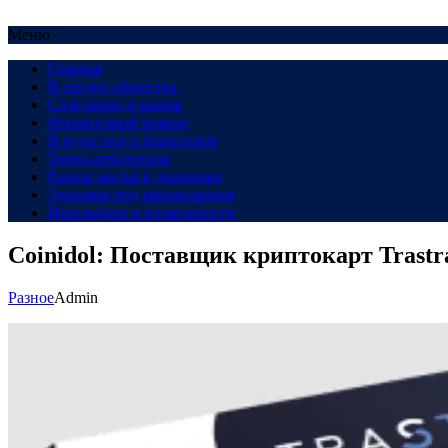
Меню
Главная
В сердце общества
Созидание и рынок
Финансовый компас
В пути: все о транспорте
Техно-революция
Рынок жилья в динамике
Здоровье под микроскопом
Инновации и возможности
Coinidol: Поставщик криптокарт Trastr
Разное
Admin