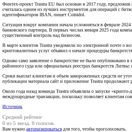
Финтех-проект Trastra EU был основан в 2017 году, предложив
считалась одним из лучших инструментов для операций с бит
идентификаторов IBAN, пишет Coinidol.
Ситуация вокруг компании начала усложняться в феврале 2024
банковского партнера. В первых числах января 2025 года ком
существенный контроль над бизнесом.
В марте клиентов Trastra уведомили по электронной почте о 
криптовалютных услуг объявил о начале процедуры банкротств
Однако само заявление о банкротстве не было опубликовано в
районного суда или официальных реестрах банкротств Литвы: e-sei
Сроки выплат клиентам и объем замороженных средств не уто
публикации материала сайт и приложение Trastra продолжают р
Около года назад команда Trastra объявляла о запуске «крипт
международные транзакции, поскольку позволяет клиентам со
Источник
Средний рейтинг
0 из 5 звезд. 0 голосов.
Вам нужно
авторизироваться
для того, чтобы проголосовать.