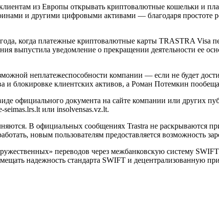
 клиентам из Европы открывать криптовалютные кошельки и плате
коинами и другими цифровыми активами — благодаря простоте 
 года, когда платежные криптовалютные карты TRASTRA Visa пер
пания выпустила уведомление о прекращении деятельности ее о
возможной неплатежеспособности компании — если не будет дост
а и блокировке клиентских активов, а Роман Потемкин пообеща
 виде официального документа на сайте компании или других пу
mas.lrs.lt или insolvensas.vz.lt.
чняются. В официальных сообщениях Trastra не раскрываются 
аботать, новым пользователям предоставляется возможность зар
о-дружественных» переводов через межбанковскую систему SWIFT
вмещать надежность стандарта SWIFT и децентрализованную пр