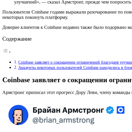
улучшений», — сказал Армстронг, прежде чем попросить 
Пользователи Coinbase годами выражали разочарование по пово
некоторых покинуть платформу.
Доверие клиентов к Coinbase недавно также было подорвано ма
Содержание
Coinbase заявляет о сокращении ограничений благодаря улуч
Аккаунты некоторых пользователей Coinbase находились в бло
Coinbase заявляет о сокращении огра
Армстронг приписал этот прогресс Дору Леви, члену команды п