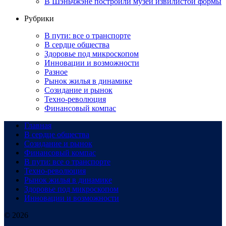
В Шэньчжэне построили музей извилистой формы
Рубрики
В пути: все о транспорте
В сердце общества
Здоровье под микроскопом
Инновации и возможности
Разное
Рынок жилья в динамике
Созидание и рынок
Техно-революция
Финансовый компас
Главная
В сердце общества
Созидание и рынок
Финансовый компас
В пути: все о транспорте
Техно-революция
Рынок жилья в динамике
Здоровье под микроскопом
Инновации и возможности
© 2026