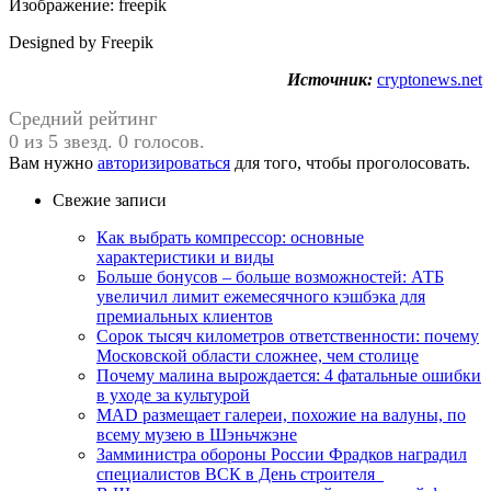
Изображение: freepik
Designed by Freepik
Источник:
cryptonews.net
Средний рейтинг
0 из 5 звезд. 0 голосов.
Вам нужно
авторизироваться
для того, чтобы проголосовать.
Свежие записи
Как выбрать компрессор: основные
характеристики и виды
Больше бонусов – больше возможностей: АТБ
увеличил лимит ежемесячного кэшбэка для
премиальных клиентов
Сорок тысяч километров ответственности: почему
Московской области сложнее, чем столице
Почему малина вырождается: 4 фатальные ошибки
в уходе за культурой
MAD размещает галереи, похожие на валуны, по
всему музею в Шэньчжэне
Замминистра обороны России Фрадков наградил
специалистов ВСК в День строителя