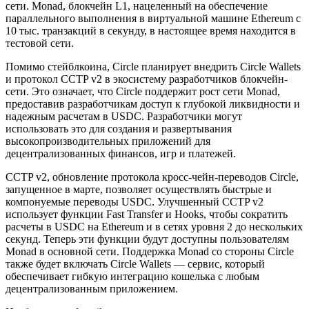
сети. Monad, блокчейн L1, нацеленный на обеспечение
параллельного выполнения в виртуальной машине Ethereum с
10 тыс. транзакций в секунду, в настоящее время находится в
тестовой сети.
Помимо стейблкоина, Circle планирует внедрить Circle Wallets
и протокол CCTP v2 в экосистему разработчиков блокчейн-
сети. Это означает, что Circle поддержит рост сети Monad,
предоставив разработчикам доступ к глубокой ликвидности и
надежным расчетам в USDC. Разработчики могут
использовать это для создания и развертывания
высокопроизводительных приложений для
децентрализованных финансов, игр и платежей.
CCTP v2, обновление протокола кросс-чейн-переводов Circle,
запущенное в марте, позволяет осуществлять быстрые и
компонуемые переводы USDC. Улучшенный CCTP v2
использует функции Fast Transfer и Hooks, чтобы сократить
расчеты в USDC на Ethereum и в сетях уровня 2 до нескольких
секунд. Теперь эти функции будут доступны пользователям
Monad в основной сети. Поддержка Monad со стороны Circle
также будет включать Circle Wallets — сервис, который
обеспечивает гибкую интеграцию кошелька с любым
децентрализованным приложением.