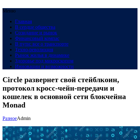
Меню
Главная
В сердце общества
Созидание и рынок
Финансовый компас
В пути: все о транспорте
Техно-революция
Рынок жилья в динамике
Здоровье под микроскопом
Инновации и возможности
Circle развернет свой стейблкоин,
протокол кросс-чейн-передачи и
кошелек в основной сети блокчейна
Monad
Разное
Admin