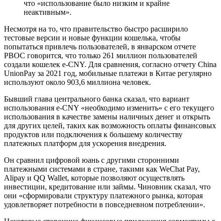
что «использование было низким и крайне
неактивным».
Несмотря на то, что правительство быстро расширило
тестовые версии и новые функции кошелька, чтобы
попытаться привлечь пользователей, в январском отчете
PBOC говорится, что только 261 миллион пользователей
создали кошелек e-CNY. Для сравнения, согласно отчету China
UnionPay за 2021 год, мобильные платежи в Китае регулярно
используют около 903,6 миллиона человек.
Бывший глава центрального банка сказал, что вариант
использования e-CNY «необходимо изменить» с его текущего
использования в качестве замены наличных денег и открыть
для других целей, таких как возможность оплаты финансовых
продуктов или подключения к большему количеству
платежных платформ для ускорения внедрения.
Он сравнил цифровой юань с другими сторонними
платежными системами в стране, такими как WeChat Pay,
Alipay и QQ Wallet, которые позволяют осуществлять
инвестиции, кредитование или займы. Чиновник сказал, что
они «сформировали структуру платежного рынка, которая
удовлетворяет потребности в повседневном потреблении».