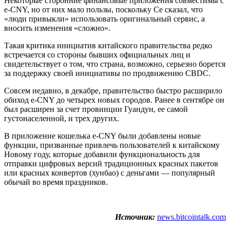
Некоторые сторонние финансовые приложения совместимы с
e-CNY, но от них мало пользы, поскольку Се сказал, что
«люди привыкли» использовать оригинальный сервис, а
вносить изменения «сложно».
Такая критика инициатив китайского правительства редко
встречается со стороны бывших официальных лиц и
свидетельствует о том, что страна, возможно, серьезно борется
за поддержку своей инициативы по продвижению CBDC.
Совсем недавно, в декабре, правительство быстро расширило
обиход e-CNY до четырех новых городов. Ранее в сентябре он
был расширен за счет провинции Гуандун, ее самой
густонаселенной, и трех других.
В приложение кошелька e-CNY были добавлены новые
функции, призванные привлечь пользователей к китайскому
Новому году, которые добавили функциональность для
отправки цифровых версий традиционных красных пакетов
или красных конвертов (хунбао) с деньгами — популярный
обычай во время праздников.
Источник:
news.bitcointalk.com