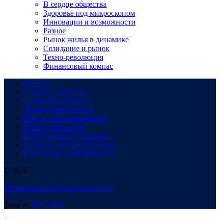
В сердце общества
Здоровье под микроскопом
Инновации и возможности
Разное
Рынок жилья в динамике
Созидание и рынок
Техно-революция
Финансовый компас
Главная
В сердце общества
Созидание и рынок
Финансовый компас
В пути: все о транспорте
Техно-революция
Рынок жилья в динамике
Здоровье под микроскопом
Инновации и возможности
© 2026
Политика конфиденциальности
Тема от
WP Puzzle