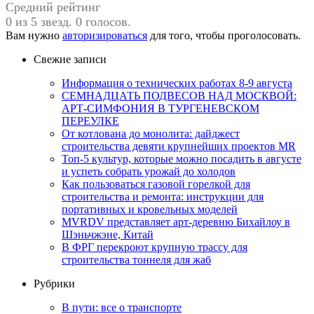
Средний рейтинг
0 из 5 звезд. 0 голосов.
Вам нужно
авторизироваться
для того, чтобы проголосовать.
Свежие записи
Информация о технических работах 8-9 августа
СЕМНАДЦАТЬ ПОДВЕСОВ НАД МОСКВОЙ:
АРТ-СИМФОНИЯ В ТУРГЕНЕВСКОМ
ПЕРЕУЛКЕ
От котлована до монолита: дайджест
строительства девяти крупнейших проектов MR
Топ-5 культур, которые можно посадить в августе
и успеть собрать урожай до холодов
Как пользоваться газовой горелкой для
строительства и ремонта: инструкции для
портативных и кровельных моделей
MVRDV представляет арт-деревню Бихайлоу в
Шэньчжэне, Китай
В ФРГ перекроют крупную трассу для
строительства тоннеля для жаб
Рубрики
В пути: все о транспорте