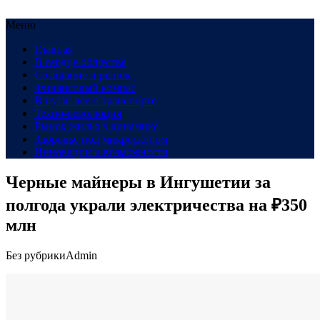
Меню
Главная
В сердце общества
Созидание и рынок
Финансовый компас
В пути: все о транспорте
Техно-революция
Рынок жилья в динамике
Здоровье под микроскопом
Инновации и возможности
Черные майнеры в Ингушетии за
полгода украли электричества на ₽350
млн
Без рубрики
Admin