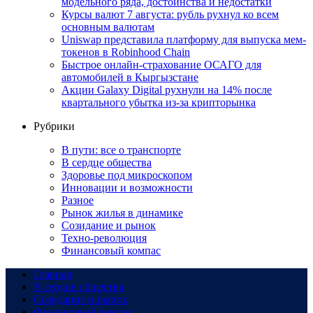
модельного ряда, достоинства и недостатки
Курсы валют 7 августа: рубль рухнул ко всем
основным валютам
Uniswap представила платформу для выпуска мем-
токенов в Robinhood Chain
Быстрое онлайн-страхование ОСАГО для
автомобилей в Кыргызстане
Акции Galaxy Digital рухнули на 14% после
квартального убытка из-за крипторынка
Рубрики
В пути: все о транспорте
В сердце общества
Здоровье под микроскопом
Инновации и возможности
Разное
Рынок жилья в динамике
Созидание и рынок
Техно-революция
Финансовый компас
Главная
В сердце общества
Созидание и рынок
Финансовый компас