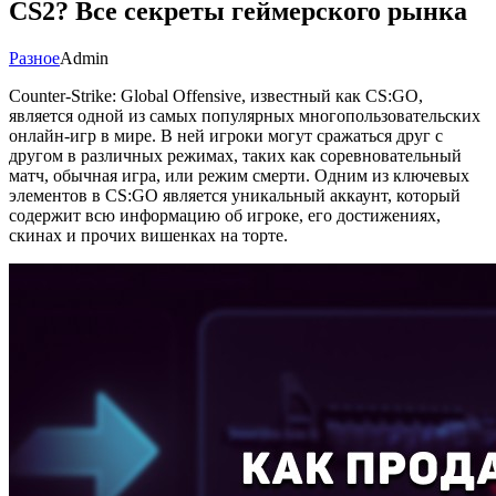
CS2? Все секреты геймерского рынка
Разное
Admin
Counter-Strike: Global Offensive, известный как CS:GO,
является одной из самых популярных многопользовательских
онлайн-игр в мире. В ней игроки могут сражаться друг с
другом в различных режимах, таких как соревновательный
матч, обычная игра, или режим смерти. Одним из ключевых
элементов в CS:GO является уникальный аккаунт, который
содержит всю информацию об игроке, его достижениях,
скинах и прочих вишенках на торте.