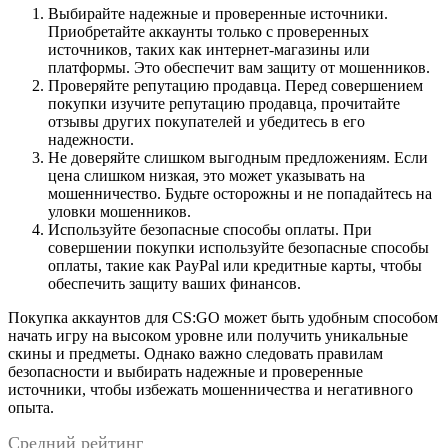
Выбирайте надежные и проверенные источники.
Приобретайте аккаунты только с проверенных
источников, таких как интернет-магазины или
платформы. Это обеспечит вам защиту от мошенников.
Проверяйте репутацию продавца. Перед совершением
покупки изучите репутацию продавца, прочитайте
отзывы других покупателей и убедитесь в его
надежности.
Не доверяйте слишком выгодным предложениям. Если
цена слишком низкая, это может указывать на
мошенничество. Будьте осторожны и не попадайтесь на
уловки мошенников.
Используйте безопасные способы оплаты. При
совершении покупки используйте безопасные способы
оплаты, такие как PayPal или кредитные карты, чтобы
обеспечить защиту ваших финансов.
Покупка аккаунтов для CS:GO может быть удобным способом
начать игру на высоком уровне или получить уникальные
скины и предметы. Однако важно следовать правилам
безопасности и выбирать надежные и проверенные
источники, чтобы избежать мошенничества и негативного
опыта.
Средний рейтинг