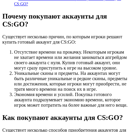
CS:GO?
Почему покупают аккаунты для
CS:GO?
Существует несколько причин, по которым игроки решают
купить готовый аккаунт для CS:GO:
Отсутствие времени на прокачку. Некоторым игрокам
не хватает времени или желания заниматься апгрейдом
своего аккаунта с нуля. Купив готовый аккаунт, они
могут сразу приступить к игре на высоком уровне.
Уникальные скины и предметы. На аккаунтах могут
быть различные уникальные и редкие скины, предметы
или достижения, которые игроки могут приобрести, не
тратя много времени на поиск их в игре.
Экономия времени и усилий. Покупка готового
аккаунта подразумевает экономию времени, которое
игрок может потратить на более важные для него вещи.
Как покупают аккаунты для CS:GO?
Существует несколько способов приобретения аккаунтов для