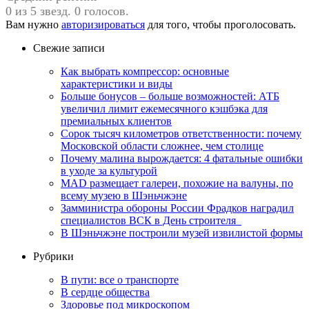
0 из 5 звезд. 0 голосов.
Вам нужно
авторизироваться
для того, чтобы проголосовать.
Свежие записи
Как выбрать компрессор: основные
характеристики и виды
Больше бонусов – больше возможностей: АТБ
увеличил лимит ежемесячного кэшбэка для
премиальных клиентов
Сорок тысяч километров ответственности: почему
Московской области сложнее, чем столице
Почему малина вырождается: 4 фатальные ошибки
в уходе за культурой
MAD размещает галереи, похожие на валуны, по
всему музею в Шэньчжэне
Замминистра обороны России Фрадков наградил
специалистов ВСК в День строителя
В Шэньчжэне построили музей извилистой формы
Рубрики
В пути: все о транспорте
В сердце общества
Здоровье под микроскопом