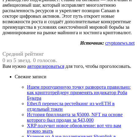
амбициозный шаг, который исправляет многолетнюю
распыленность ресурсов и укрепляет позиции Canaan в
секторе цифровых активов. Этот путь откроет новые
возможности роста и создаёт дополнительные конкурентные
преимущества в условиях ожесточённой мировой борьбы за
доминирование на рынке майнинга и хостинга криптовалют.
Источник:
cryptonews.net
Средний рейтинг
0 из 5 звезд. 0 голосов.
Вам нужно
авторизироваться
для того, чтобы проголосовать.
Свежие записи
Ищем пропущенную точку разворота правильно:
как криптотрейдеру применять индикатор Роба
Букера
Ether.fi перенесла рестейкинг из weETH в
отдельный токен
История бриллианта за $5000, NFT на основе
которого был продан за $43,000
XRP получит новое обновление: вот что вам
нужно знать
Кулечов из Aave поддерживает Sharplink в