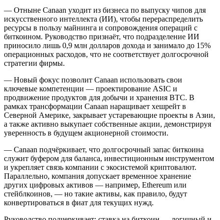
— Отныне Canaan уходит из бизнеса по выпуску чипов для
искусственного интеллекта (ИИ), чтобы перераспределить
ресурсы в пользу майнинга и сопровождения операций с
биткоином. Руководство признаёт, что подразделение ИИ
приносило лишь 0,9 млн долларов дохода и занимало до 15%
операционных расходов, что не соответствует долгосрочной
стратегии фирмы.
— Новый фокус позволит Canaan использовать свои
ключевые компетенции — проектирование ASIC и
продвижение продуктов для добычи и хранения BTC. В
рамках трансформации Canaan наращивает хешрейт в
Северной Америке, закрывает устаревающие проекты в Азии,
а также активно выкупает собственные акции, демонстрируя
уверенность в будущем акционерной стоимости.
— Canaan подчёркивает, что долгосрочный запас биткоина
служит буфером для баланса, инвестиционным инструментом
и укрепляет связь компании с экосистемой криптовалют.
Параллельно, компания допускает временное хранение
других цифровых активов — например, Ethereum или
стейблкоинов, — но такие активы, как правило, будут
конвертироваться в фиат для текущих нужд.
Руководство подчеркивает: ставка на биткоин — логичный и