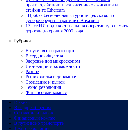
противодействии предложению о сжигании и
стейкинге Ethereum
«Пробка бесконечная»: туристы рассказали о
суперочереди на границе с Абхазией
17 лет ИИ под хвост: цены на оперативную память
доросли до уровня 2009 года
Рубрики
В пути: все о транспорте
В сердце общества
Здоровье под микроскопом
Инновации и возможности
Разное
Рынок жилья в динамике
Созидание и рынок
Техно-революция
Финансовый компас
Главная
В сердце общества
Созидание и рынок
Финансовый компас
В пути: все о транспорте
Техно-революция