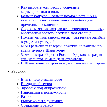
Как выбрать компрессор: основные
характеристики и виды
Больше бонусов – больше возможностей: АТБ
увеличил лимит ежемесячного кэшбэка для
премиальных клиентов
Сорок тысяч километров ответственности: почему
Московской области сложнее, чем столице
Почему малина вырождается: 4 фатальные ошибки
в уходе за культурой
MAD размещает галереи, похожие на валуны, по
всему музею в Шэньчжэне
Замминистра обороны России Фрадков наградил
специалистов ВСК в День строителя
В Шэньчжэне построили музей извилистой формы
Рубрики
В пути: все о транспорте
В сердце общества
Здоровье под микроскопом
Инновации и возможности
Разное
Рынок жилья в динамике
Созидание и рынок