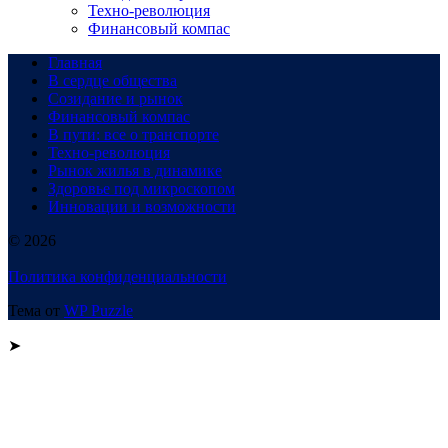
Техно-революция
Финансовый компас
Главная
В сердце общества
Созидание и рынок
Финансовый компас
В пути: все о транспорте
Техно-революция
Рынок жилья в динамике
Здоровье под микроскопом
Инновации и возможности
© 2026
Политика конфиденциальности
Тема от
WP Puzzle
➤