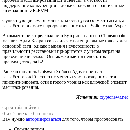
проблем масштабирования L1 Ethereum, в частности —
поддержание конкуренции в добыче блоков и ограниченные
возможности ZK-EVM.
Cуществующие смарт-контракты останутся совместимыми, а
разработчики смогут продолжить писать на Solidity или Vyper.
В комментари к предложению Бутерина партнер Cinneamhain
Ventures Адам Кокран согласился с потенциальные плюсы для
основной сети, однако выразил неуверенность в
правильности расстановки приоритетов с учетом затрат на
проведение перехода. Он также отметил недостаток
преимуществ для L2.
Ранее основатель Uniswap Хейден Адамс призвал
разработчиков Ethereum не менять курса последних лет и
приоритизировать сети второго уровня как ключевой элемент
масштабирования.
Источник:
cryptonews.net
Средний рейтинг
0 из 5 звезд. 0 голосов.
Вам нужно
авторизироваться
для того, чтобы проголосовать.
Свежие записи