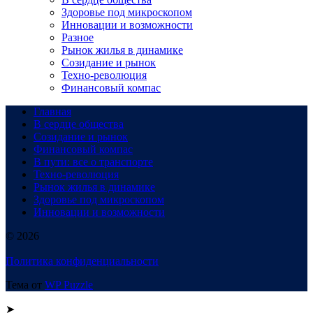
Здоровье под микроскопом
Инновации и возможности
Разное
Рынок жилья в динамике
Созидание и рынок
Техно-революция
Финансовый компас
Главная
В сердце общества
Созидание и рынок
Финансовый компас
В пути: все о транспорте
Техно-революция
Рынок жилья в динамике
Здоровье под микроскопом
Инновации и возможности
© 2026
Политика конфиденциальности
Тема от
WP Puzzle
➤