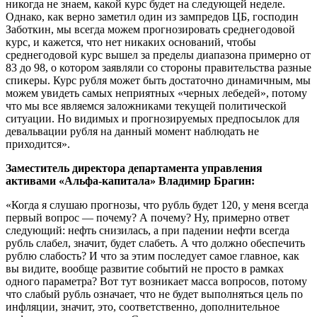
никогда не знаем, какой курс будет на следующей неделе.
Однако, как верно заметил один из зампредов ЦБ, господин
Заботкин, мы всегда можем прогнозировать среднегодовой
курс, и кажется, что нет никаких оснований, чтобы
среднегодовой курс вышел за пределы диапазона примерно от
83 до 98, о котором заявляли со стороны правительства разные
спикеры. Курс рубля может быть достаточно динамичным, мы
можем увидеть самых неприятных «черных лебедей», потому
что мы все являемся заложниками текущей политической
ситуации. Но видимых и прогнозируемых предпосылок для
девальвации рубля на данный момент наблюдать не
приходится».
Заместитель директора департамента управления
активами «Альфа-капитала» Владимир Брагин:
«Когда я слушаю прогнозы, что рубль будет 120, у меня всегда
первый вопрос — почему? А почему? Ну, примерно ответ
следующий: нефть снизилась, а при падении нефти всегда
рубль слабел, значит, будет слабеть. А что должно обеспечить
рублю слабость? И что за этим последует самое главное, как
вы видите, вообще развитие событий не просто в рамках
одного параметра? Вот тут возникает масса вопросов, потому
что слабый рубль означает, что не будет выполняться цель по
инфляции, значит, это, соответственно, дополнительное