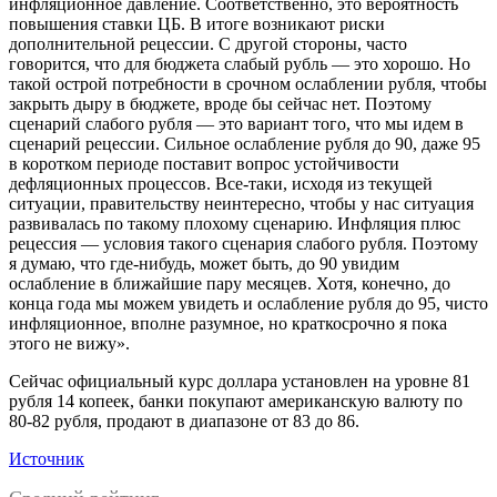
инфляционное давление. Соответственно, это вероятность
повышения ставки ЦБ. В итоге возникают риски
дополнительной рецессии. С другой стороны, часто
говорится, что для бюджета слабый рубль — это хорошо. Но
такой острой потребности в срочном ослаблении рубля, чтобы
закрыть дыру в бюджете, вроде бы сейчас нет. Поэтому
сценарий слабого рубля — это вариант того, что мы идем в
сценарий рецессии. Сильное ослабление рубля до 90, даже 95
в коротком периоде поставит вопрос устойчивости
дефляционных процессов. Все-таки, исходя из текущей
ситуации, правительству неинтересно, чтобы у нас ситуация
развивалась по такому плохому сценарию. Инфляция плюс
рецессия — условия такого сценария слабого рубля. Поэтому
я думаю, что где-нибудь, может быть, до 90 увидим
ослабление в ближайшие пару месяцев. Хотя, конечно, до
конца года мы можем увидеть и ослабление рубля до 95, чисто
инфляционное, вполне разумное, но краткосрочно я пока
этого не вижу».
Сейчас официальный курс доллара установлен на уровне 81
рубля 14 копеек, банки покупают американскую валюту по
80-82 рубля, продают в диапазоне от 83 до 86.
Источник