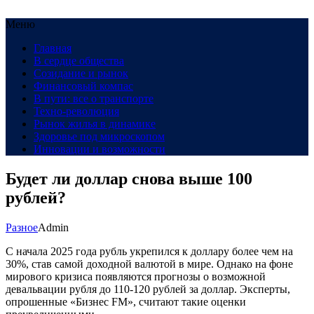
Меню
Главная
В сердце общества
Созидание и рынок
Финансовый компас
В пути: все о транспорте
Техно-революция
Рынок жилья в динамике
Здоровье под микроскопом
Инновации и возможности
Будет ли доллар снова выше 100
рублей?
Разное
Admin
С начала 2025 года рубль укрепился к доллару более чем на
30%, став самой доходной валютой в мире. Однако на фоне
мирового кризиса появляются прогнозы о возможной
девальвации рубля до 110-120 рублей за доллар. Эксперты,
опрошенные «Бизнес FM», считают такие оценки