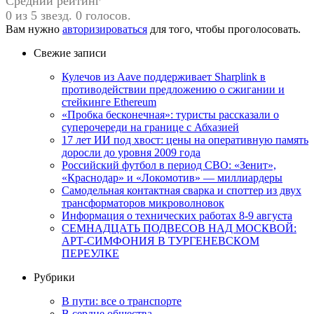
Средний рейтинг
0 из 5 звезд. 0 голосов.
Вам нужно
авторизироваться
для того, чтобы проголосовать.
Свежие записи
Кулечов из Aave поддерживает Sharplink в
противодействии предложению о сжигании и
стейкинге Ethereum
«Пробка бесконечная»: туристы рассказали о
суперочереди на границе с Абхазией
17 лет ИИ под хвост: цены на оперативную память
доросли до уровня 2009 года
Российский футбол в период СВО: «Зенит»,
«Краснодар» и «Локомотив» — миллиардеры
Самодельная контактная сварка и споттер из двух
трансформаторов микроволновок
Информация о технических работах 8-9 августа
СЕМНАДЦАТЬ ПОДВЕСОВ НАД МОСКВОЙ:
АРТ-СИМФОНИЯ В ТУРГЕНЕВСКОМ
ПЕРЕУЛКЕ
Рубрики
В пути: все о транспорте
В сердце общества