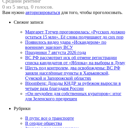
Средний рейтинг
0 из 5 звезд. 0 голосов.
Вам нужно
авторизироваться
для того, чтобы проголосовать.
Свежие записи
Маргарет Тэтчер проговорилась: «Русских должно
остаться 15 млн». Её слова подчищают до сих пор
Появилось видео удара «Искандером» по
военному эшелону ВСУ
Праздники 7 августа 2026 года
ВС РФ рассмотрит иск об отмене регистрации
списка кандидатов от «Яблока» на выборы в Думу
Шесть под контролем, два освобождены: ВС РФ
заняли населённые пункты в Харьковской,
Сумской и Запорожской областях
Bloomberg: Доходы КНДР за рубежом выросли в
четыре раза благодаря России
«Он неудобен для собственных кураторов»: итог
для Зеленского предрешен
Рубрики
В пути: все о транспорте
В сердце общества