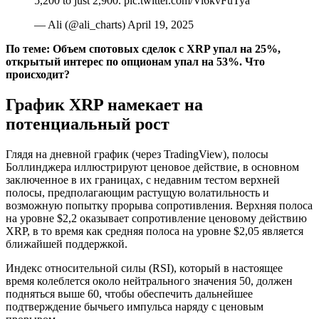
5,200 to just 2,900. pic.twitter.com/Vi6kvFuTya
— Ali (@ali_charts) April 19, 2025
По теме:
Объем спотовых сделок с XRP упал на 25%,
открытый интерес по опционам упал на 53%. Что
происходит?
График XRP намекает на
потенциальный рост
Глядя на дневной график (через TradingView), полосы
Боллинджера иллюстрируют ценовое действие, в основном
заключенное в их границах, с недавним тестом верхней
полосы, предполагающим растущую волатильность и
возможную попытку прорыва сопротивления. Верхняя полоса
на уровне $2,2 оказывает сопротивление ценовому действию
XRP, в то время как средняя полоса на уровне $2,05 является
ближайшей поддержкой.
Индекс относительной силы (RSI), который в настоящее
время колеблется около нейтрального значения 50, должен
подняться выше 60, чтобы обеспечить дальнейшее
подтверждение бычьего импульса наряду с ценовым