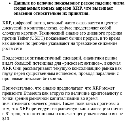
Данные по цепочке показывают резкое падение числа
создаваемых новых адресов XRP, что вызывает
опасения относительно их принятия.
XRP, цифровой актив, который часто оказывается в центре
дискуссий о криптовалютах, сейчас представляет собой
сложную картину. Технический анализ его дневного графика
против Tether (USDT) показывает бычий прорыв, в то время
как данные по цепочке указывают на тревожное снижение
роста сети.
Поддерживая оптимистичный сценарий, аналитики рынка
видят большой потенциал для «рисковых активов», включая
XRP. Они рассматривают текущую консолидацию рынка как
паузу перед существенным всплеском, проводя параллели с
прошлыми циклами биткоина.
Примечательно, что анализ предполагает, что XRP может
превзойти Ethereum как вторую по величине криптовалюту с
точки зрения рыночной капитализации во время
значительного бычьего ралли. Также появились прогнозы о
том, что XRP претендует на рыночную капитализацию почти
в $1 трлн, что потенциально означает цену значительно выше
$10.