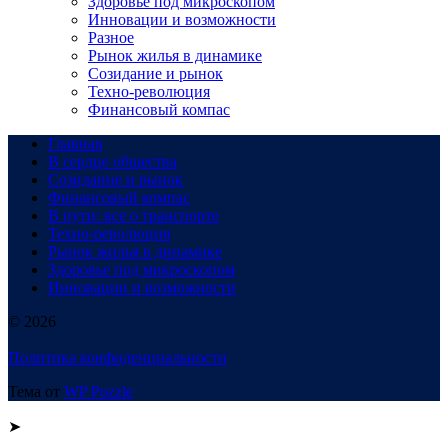
Здоровье под микроскопом
Инновации и возможности
Разное
Рынок жилья в динамике
Созидание и рынок
Техно-революция
Финансовый компас
Главная
В сердце общества
Созидание и рынок
Финансовый компас
В пути: все о транспорте
Техно-революция
Рынок жилья в динамике
Здоровье под микроскопом
Инновации и возможности
© 2026
Политика конфиденциальности
Тема от
WP Puzzle
➤