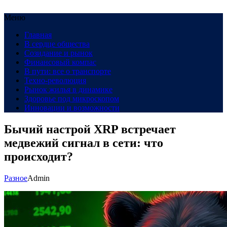
Меню
Главная
В сердце общества
Созидание и рынок
Финансовый компас
В пути: все о транспорте
Техно-революция
Рынок жилья в динамике
Здоровье под микроскопом
Инновации и возможности
Бычий настрой XRP встречает
медвежий сигнал в сети: что
происходит?
Разное
Admin