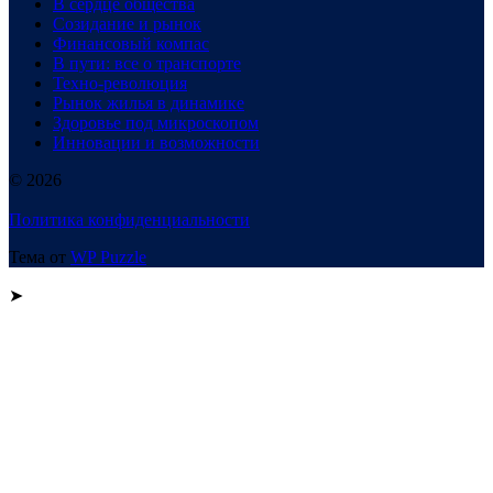
В сердце общества
Созидание и рынок
Финансовый компас
В пути: все о транспорте
Техно-революция
Рынок жилья в динамике
Здоровье под микроскопом
Инновации и возможности
© 2026
Политика конфиденциальности
Тема от
WP Puzzle
➤