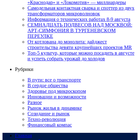
«Краснодар» и «Локомотив» — миллиардеры
Самодельная контактная сварка и споттер из двух
трансформаторов микроволновок
Информация о технических работах 8-9 августа
СЕМНАДЦАТЬ ПОДВЕСОВ НАД МОСКВОЙ:
АРТ-СИМФОНИЯ В ТУРГЕНЕВСКОМ
ПЕРЕУЛКЕ
От котлована до монолита: дайджест
строительства девяти крупнейших проектов MR
Топ-5 культур, которые можно посадить в августе
и успеть собрать урожай до холодов
Рубрики
В пути: все о транспорте
В сердце общества
Здоровье под микроскопом
Инновации и возможности
Разное
Рынок жилья в динамике
Созидание и рынок
Техно-революция
Финансовый компас
Главная