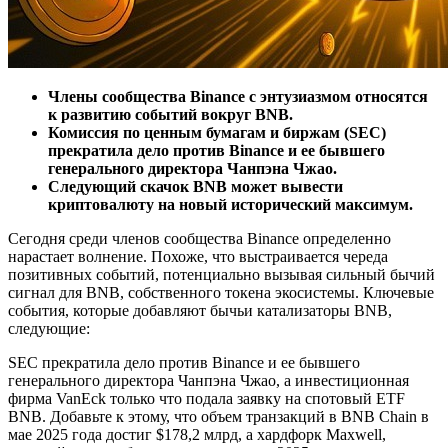
Члены сообщества Binance с энтузиазмом относятся
к развитию событий вокруг BNB.
Комиссия по ценным бумагам и биржам (SEC)
прекратила дело против Binance и ее бывшего
генерального директора Чанпэна Чжао.
Следующий скачок BNB может вывести
криптовалюту на новый исторический максимум.
Сегодня среди членов сообщества Binance определенно
нарастает волнение. Похоже, что выстраивается череда
позитивных событий, потенциально вызывая сильный бычий
сигнал для BNB, собственного токена экосистемы. Ключевые
события, которые добавляют бычьи катализаторы BNB,
следующие:
SEC прекратила дело против Binance и ее бывшего
генерального директора Чанпэна Чжао, а инвестиционная
фирма VanEck только что подала заявку на спотовый ETF
BNB. Добавьте к этому, что объем транзакций в BNB Chain в
мае 2025 года достиг $178,2 млрд, а хардфорк Maxwell,