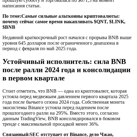
прошлую субботу и торговалась по $671,5 на момент
написания статьи.
По теме:
Самые сильные альткоины криптовалюты:
почему сейчас самое время накапливать $QNT, $LINK,
$BNB
Недавний краткосрочный рост начался с прорыва BNB выше
уровня 645 долларов после ограниченного диапазона в
период с февраля по май 2025 года.
Устойчивый исполнитель: сила BNB
после ралли 2024 года и консолидации
в первом квартале
Стоит отметить, что BNB — одна из криптовалют, которая
устояла перед медвежьим давлением первого квартала 2025
года после бычьего сезона 2024 года. Собственная монета
экосистемы Binance устояла перед падением после
прошлогоднего ралли на 295%. Вместо этого, согласно
данным TradingView, BNB консолидировался в боковом
тренде с максимальной просадкой менее 36%.
Связанный:
SEC отступает от Binance, дело Чжао,