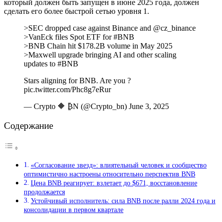
который должен быть запущен в июне 2025 года, должен
сделать его более быстрой сетью уровня 1.
>SEC dropped case against Binance and @cz_binance
>VanEck files Spot ETF for #BNB
>BNB Chain hit $178.2B volume in May 2025
>Maxwell upgrade bringing AI and other scaling
updates to #BNB
Stars aligning for BNB. Are you ?
pic.twitter.com/Phc8g7eRur
— Crypto 🔶 ₿N (@Crypto_bn) June 3, 2025
Содержание
«Согласование звезд»: влиятельный человек и сообщество
оптимистично настроены относительно перспектив BNB
Цена BNB реагирует: взлетает до $671, восстановление
продолжается
Устойчивый исполнитель: сила BNB после ралли 2024 года и
консолидации в первом квартале