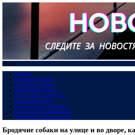
Меню
Главная
В сердце общества
Созидание и рынок
Финансовый компас
В пути: все о транспорте
Техно-революция
Рынок жилья в динамике
Здоровье под микроскопом
Инновации и возможности
Бродячие собаки на улице и во дворе, к