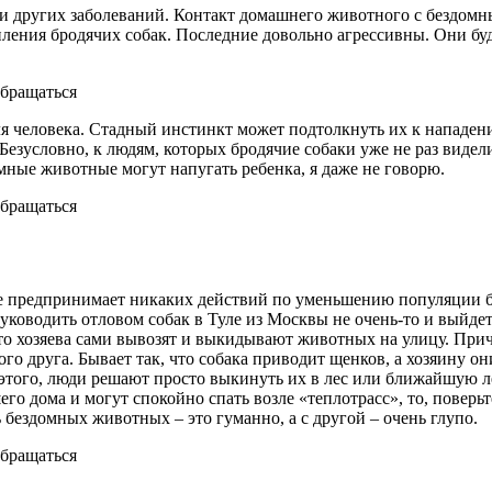
и других заболеваний. Контакт домашнего животного с бездомн
пления бродячих собак. Последние довольно агрессивны. Они буд
ля человека. Стадный инстинкт может подтолкнуть их к нападе
Безусловно, к людям, которых бродячие собаки уже не раз видели
омные животные могут напугать ребенка, я даже не говорю.
е предпринимает никаких действий по уменьшению популяции брод
Руководить отловом собак в Туле из Москвы не очень-то и вый
то хозяева сами вывозят и выкидывают животных на улицу. Причи
ого друга. Бывает так, что собака приводит щенков, а хозяину 
того, люди решают просто выкинуть их в лес или ближайшую ле
го дома и могут спокойно спать возле «теплотрасс», то, поверь
 бездомных животных – это гуманно, а с другой – очень глупо.