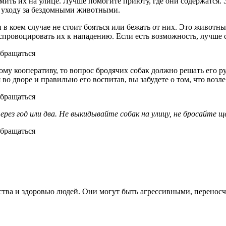
ить их на улице. Лучше помогите приюту, где они содержатся. Э
о уходу за бездомными животными.
 коем случае не стоит бояться или бежать от них. Это животные
 спровоцировать их к нападению. Если есть возможность, лучше 
ому кооперативу, то вопрос бродячих собак должно решать его р
я во дворе и правильно его воспитав, вы забудете о том, что воз
з год или два. Не выкидывайте собак на улицу, не бросайте щен
ства и здоровью людей. Они могут быть агрессивными, переносч