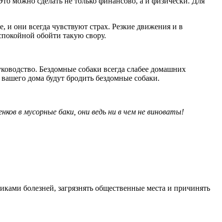
то можно сделать не только финансово, а и физически. Для
, и они всегда чувствуют страх. Резкие движения и в
спокойной обойти такую свору.
уководство. Бездомные собаки всегда слабее домашних
ле вашего дома будут бродить бездомные собаки.
ков в мусорные баки, они ведь ни в чем не виноваты!
иками болезней, загрязнять общественные места и причинять