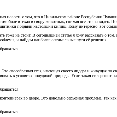
ая новость о том, что в Цивильском районе Республики Чуваши
омобиле въехал в свору животных, снимая все это на видео. Пос
озащитники подняли настоящий кипиш. Кому интересно, вот ссылк
ать тоже не стоит. В сегодняшней статье я хочу рассказать о том
облемы, и найдем наиболее оптимальные пути её решения.
. Это своеобразная стая, имеющая своего лидера и живущая по с
вать в условиях полудикой природы. Если такая стая решит напа
онтейнерах во дворе. Это довольно серьезная проблема, так как