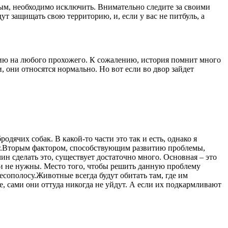
ым, необходимо исключить. Внимательно следите за своими
ут защищать свою территорию, и, если у вас не питбуль, а
нию на любого прохожего. К сожалению, история помнит много
, они относятся нормально. Но вот если во двор зайдет
ячих собак. В какой-то части это так и есть, однако я
дет.Вторым фактором, способствующим развитию проблемы,
н сделать это, существует достаточно много. Основная – это
они не нужны. Место того, чтобы решить данную проблему
сополосу.Животные всегда будут обитать там, где им
те, сами они оттуда никогда не уйдут. А если их подкармливают