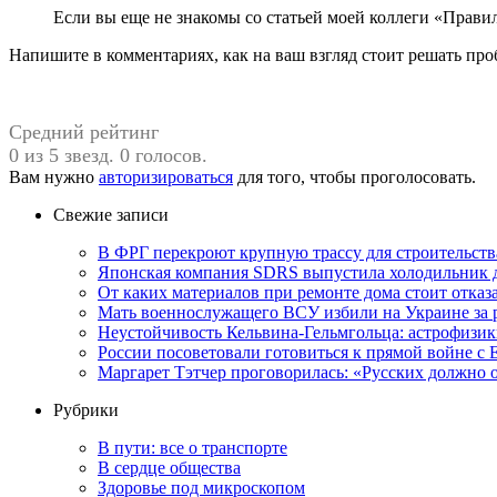
Если вы еще не знакомы со статьей моей коллеги «Правиль
Напишите в комментариях, как на ваш взгляд стоит решать про
Средний рейтинг
0 из 5 звезд. 0 голосов.
Вам нужно
авторизироваться
для того, чтобы проголосовать.
Свежие записи
В ФРГ перекроют крупную трассу для строительств
Японская компания SDRS выпустила холодильник 
От каких материалов при ремонте дома стоит отказа
Мать военнослужащего ВСУ избили на Украине за 
Неустойчивость Кельвина-Гельмгольца: астрофизик
России посоветовали готовиться к прямой войне с
Маргарет Тэтчер проговорилась: «Русских должно о
Рубрики
В пути: все о транспорте
В сердце общества
Здоровье под микроскопом