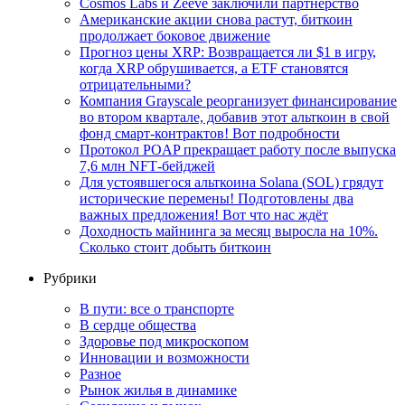
Cosmos Labs и Zeeve заключили партнерство
Американские акции снова растут, биткоин
продолжает боковое движение
Прогноз цены XRP: Возвращается ли $1 в игру,
когда XRP обрушивается, а ETF становятся
отрицательными?
Компания Grayscale реорганизует финансирование
во втором квартале, добавив этот альткоин в свой
фонд смарт-контрактов! Вот подробности
Протокол POAP прекращает работу после выпуска
7,6 млн NFT‑бейджей
Для устоявшегося альткоина Solana (SOL) грядут
исторические перемены! Подготовлены два
важных предложения! Вот что нас ждёт
Доходность майнинга за месяц выросла на 10%.
Сколько стоит добыть биткоин
Рубрики
В пути: все о транспорте
В сердце общества
Здоровье под микроскопом
Инновации и возможности
Разное
Рынок жилья в динамике