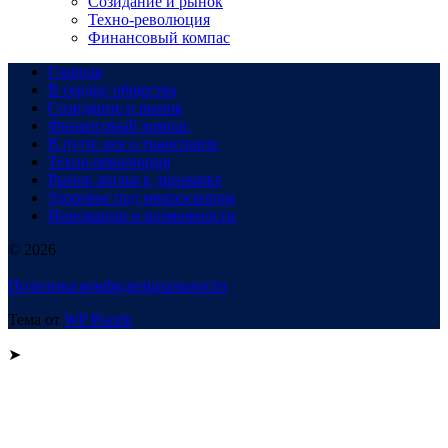
Созидание и рынок
Техно-революция
Финансовый компас
Главная
В сердце общества
Созидание и рынок
Финансовый компас
В пути: все о транспорте
Техно-революция
Рынок жилья в динамике
Здоровье под микроскопом
Инновации и возможности
© 2026
Политика конфиденциальности
Тема от
WP Puzzle
➤