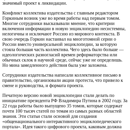
значимый проект к ликвидации.
Конфликт коллектива издательства с главным редактором
Горкиным возник уже во время работы над первым томом.
Многие сотрудники высказывали мнение, что критерии
включения информации в новую энциклопедию несистемны,
нелогичны и исключают Россию из мирового контекста. В
свою очередь Горкин настаивал на многотомной серии о
России вместо универсальной энциклопедии, за которую
стояла большая часть коллектива. Чего здесь было больше —
идеологических разногласий времен реформаторства или
обычных склок в научной среде, сейчас уже не определишь.
Но мина замедленного действия была уже заложена.
Сотрудники издательства написали коллективное письмо в
правительство, организовали акции протеста, что привело к
смене и руководства, и формата проекта.
Печатную версию новой энциклопедии стали делать по
инициативе президента РФ Владимира Путина в 2002 году. За
22 года работы было выпущено 35 томов, которые содержат
почти 100 тысяч статей по темам из самых разных областей
знания. Эти статьи стали основой для создания
«общенационального интерактивного энциклопедического
портала». Идея такого цифрового проекта, каковым должна