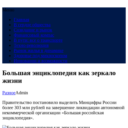
Меню
Главная
В сердце общества
Созидание и рынок
Финансовый компас
В пути: все о транспорте
Техно-революция
Рынок жилья в динамике
Здоровье под микроскопом
Инновации и возможности
Большая энциклопедия как зеркало
жизни
Разное
Admin
Правительство постановило выделить Минцифры России
более 303 млн рублей на завершение ликвидации автономной
некоммерческой организации «Большая российская
энциклопедия».