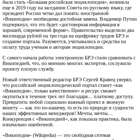
была стать «Большая российская энциклопедия», возникла
еще в 2019 году на заседании Совета по русскому языку, где
президент России четко дал понять: иностранной
«Википедии» необходима достойная замена. Владимир Путин
подчеркнул, что это будет «достоверная информация в
хорошей, современной форме». Правительство выделило два
миллиарда рублей на три года на оцифровку трудов БРЭ и
создание портала. Разумеется, учитывались и средства на
оплату труда ученым и авторам энциклопедии.
С самого начала работы электронную БРЭ стали сравнивать с
Википедией, что, по мнению многих экспертов, сослужило
проекту плохую службу.
Новый ответственный редактор БРЭ Сергей Кравец уверял,
что российский энциклопедический портал станет «как
«Википедия», только качественнее» и ресурс сможет
окупиться в течение трех лет благодаря… платному доступу.
Превратить любой социально важный проект в звонкую
монету — как это по-нашему, то есть по природе и сущности
наших эффективных менеджеров! Мечты, мечты…
Конкуренция с «Википедией», как показала практика, была
изначально ошибочной.
«Википедия» (Wikipedia) — это свободная сетевая