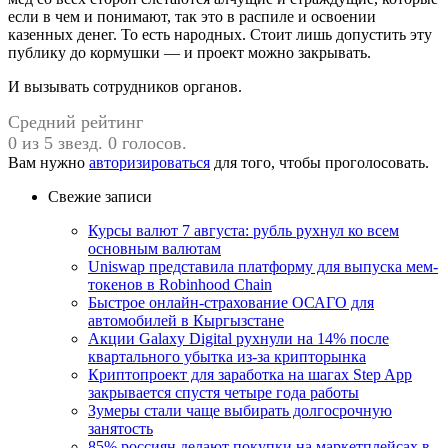
если в чем и понимают, так это в распиле и освоении
казенных денег. То есть народных. Стоит лишь допустить эту
публику до кормушки — и проект можно закрывать.
И вызывать сотрудников органов.
Средний рейтинг
0 из 5 звезд. 0 голосов.
Вам нужно
авторизироваться
для того, чтобы проголосовать.
Свежие записи
Курсы валют 7 августа: рубль рухнул ко всем
основным валютам
Uniswap представила платформу для выпуска мем-
токенов в Robinhood Chain
Быстрое онлайн-страхование ОСАГО для
автомобилей в Кыргызстане
Акции Galaxy Digital рухнули на 14% после
квартального убытка из-за крипторынка
Криптопроект для заработка на шагах Step App
закрывается спустя четыре года работы
Зумеры стали чаще выбирать долгосрочную
занятость
85% россиян делают покупки на маркетплейсах в