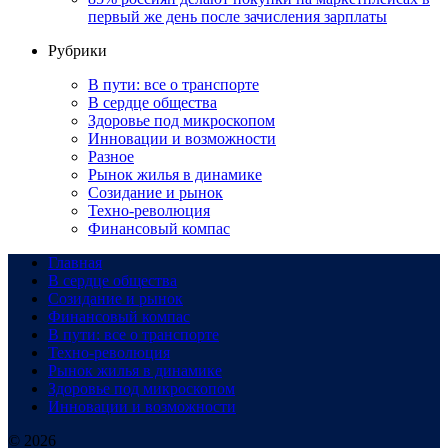
первый же день после зачисления зарплаты
Рубрики
В пути: все о транспорте
В сердце общества
Здоровье под микроскопом
Инновации и возможности
Разное
Рынок жилья в динамике
Созидание и рынок
Техно-революция
Финансовый компас
Главная
В сердце общества
Созидание и рынок
Финансовый компас
В пути: все о транспорте
Техно-революция
Рынок жилья в динамике
Здоровье под микроскопом
Инновации и возможности
© 2026