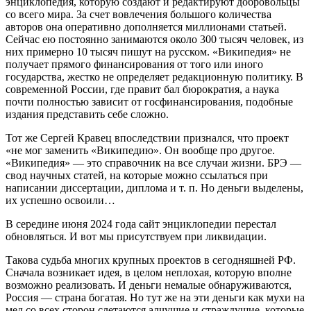
энциклопедия, которую создают и редактируют добровольцы
со всего мира. За счет вовлечения большого количества
авторов она оперативно дополняется миллионами статьей.
Сейчас ею постоянно занимаются около 300 тысяч человек, из
них примерно 10 тысяч пишут на русском. «Википедия» не
получает прямого финансирования от того или иного
государства, жестко не определяет редакционную политику. В
современной России, где правит бал бюрократия, а наука
почти полностью зависит от госфинансирования, подобные
издания представить себе сложно.
Тот же Сергей Кравец впоследствии признался, что проект
«не мог заменить «Википедию». Он вообще про другое.
«Википедия» — это справочник на все случаи жизни. БРЭ —
свод научных статей, на которые можно ссылаться при
написании диссертации, диплома и т. п. Но деньги выделены,
их успешно освоили…
В середине июня 2024 года сайт энциклопедии перестал
обновляться. И вот мы присутствуем при ликвидации.
Такова судьба многих крупных проектов в сегодняшней РФ.
Сначала возникает идея, в целом неплохая, которую вполне
возможно реализовать. И деньги немалые обнаруживаются,
Россия — страна богатая. Но тут же на эти деньги как мухи на
мед со всех сторон слетаются алчущие и страждущие, которые