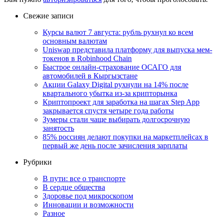
Свежие записи
Курсы валют 7 августа: рубль рухнул ко всем
основным валютам
Uniswap представила платформу для выпуска мем-
токенов в Robinhood Chain
Быстрое онлайн-страхование ОСАГО для
автомобилей в Кыргызстане
Акции Galaxy Digital рухнули на 14% после
квартального убытка из-за крипторынка
Криптопроект для заработка на шагах Step App
закрывается спустя четыре года работы
Зумеры стали чаще выбирать долгосрочную
занятость
85% россиян делают покупки на маркетплейсах в
первый же день после зачисления зарплаты
Рубрики
В пути: все о транспорте
В сердце общества
Здоровье под микроскопом
Инновации и возможности
Разное