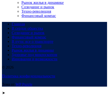
Рынок жилья в динамике
Созидание и рынок
Техно-революция
Финансовый компас
Главная
В сердце общества
Созидание и рынок
Финансовый компас
В пути: все о транспорте
Техно-революция
Рынок жилья в динамике
Здоровье под микроскопом
Инновации и возможности
© 2026
Политика конфиденциальности
Тема от
WP Puzzle
➤