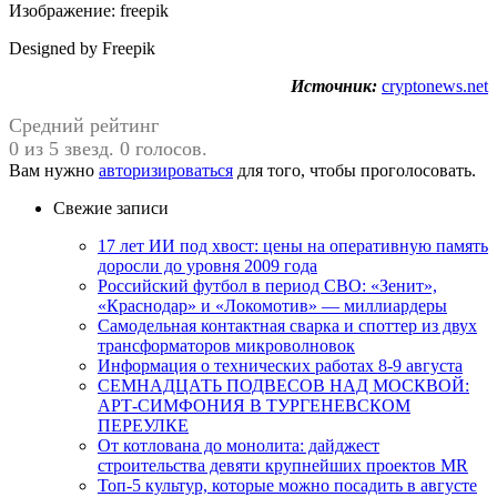
Изображение: freepik
Designed by Freepik
Источник:
cryptonews.net
Средний рейтинг
0 из 5 звезд. 0 голосов.
Вам нужно
авторизироваться
для того, чтобы проголосовать.
Свежие записи
17 лет ИИ под хвост: цены на оперативную память
доросли до уровня 2009 года
Российский футбол в период СВО: «Зенит»,
«Краснодар» и «Локомотив» — миллиардеры
Самодельная контактная сварка и споттер из двух
трансформаторов микроволновок
Информация о технических работах 8-9 августа
СЕМНАДЦАТЬ ПОДВЕСОВ НАД МОСКВОЙ:
АРТ-СИМФОНИЯ В ТУРГЕНЕВСКОМ
ПЕРЕУЛКЕ
От котлована до монолита: дайджест
строительства девяти крупнейших проектов MR
Топ-5 культур, которые можно посадить в августе