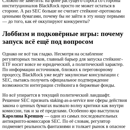
Сложно не заметить: на фоне растущего спроса со стороны
институционалов BlackRock просто не может остаться в
стороне. А раз SEC больше не считает стейкинг-протоколы
ценными бумагами, почему бы не зайти в эту нишу первыми
— до того, как её оккупируют конкуренты?
Лоббизм и подковёрные игры: почему
запуск всё ещё под вопросом
Однако не всё так гладко. Несмотря на ослабление
регуляторных тисков, главный барьер для запуска стейкинг-
ETF носит вовсе не юридический, а политический характер.
По информации источников, близких к переговорному
процессу, BlackRock уже ведёт закулисные консультации с
SEC, пытаясь получить официальное подтверждение
возможности интеграции стейкинга в биржевые фонды.
Но всё упирается в текущий политический ландшафт.
Решение SEC признать staking-as-a-service вне сферы действия
закона о ценных бумагах вызвало волну критики как внутри
комиссии, так и за её пределами. Особенно яро выступила
Каролина Креншоу
— один из самых последовательных
антикрипто-комиссаров SEC. По её словам, регулятор
подменяет реальность фантазиями и толкает рынок в опасное