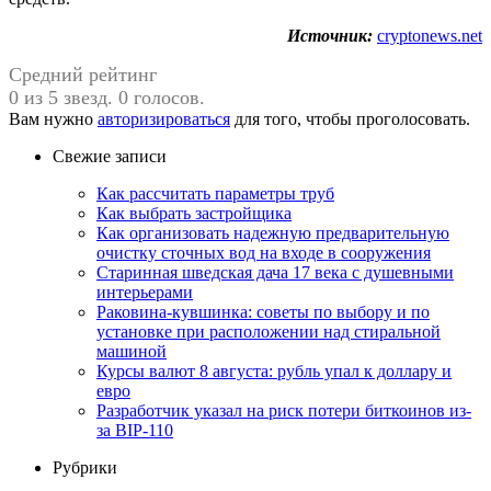
Источник:
cryptonews.net
Средний рейтинг
0 из 5 звезд. 0 голосов.
Вам нужно
авторизироваться
для того, чтобы проголосовать.
Свежие записи
Как рассчитать параметры труб
Как выбрать застройщика
Как организовать надежную предварительную
очистку сточных вод на входе в сооружения
Старинная шведская дача 17 века с душевными
интерьерами
Раковина-кувшинка: советы по выбору и по
установке при расположении над стиральной
машиной
Курсы валют 8 августа: рубль упал к доллару и
евро
Разработчик указал на риск потери биткоинов из-
за BIP-110
Рубрики