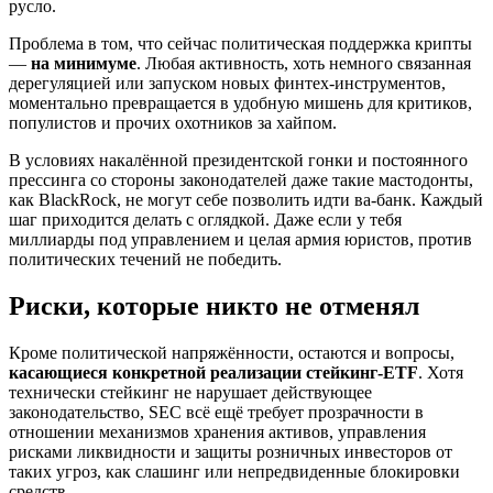
русло.
Проблема в том, что сейчас политическая поддержка крипты
—
на минимуме
. Любая активность, хоть немного связанная
дерегуляцией или запуском новых финтех-инструментов,
моментально превращается в удобную мишень для критиков,
популистов и прочих охотников за хайпом.
В условиях накалённой президентской гонки и постоянного
прессинга со стороны законодателей даже такие мастодонты,
как BlackRock, не могут себе позволить идти ва-банк. Каждый
шаг приходится делать с оглядкой. Даже если у тебя
миллиарды под управлением и целая армия юристов, против
политических течений не победить.
Риски, которые никто не отменял
Кроме политической напряжённости, остаются и вопросы,
касающиеся конкретной реализации стейкинг-ETF
. Хотя
технически стейкинг не нарушает действующее
законодательство, SEC всё ещё требует прозрачности в
отношении механизмов хранения активов, управления
рисками ликвидности и защиты розничных инвесторов от
таких угроз, как слашинг или непредвиденные блокировки
средств.