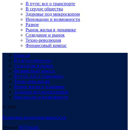
В пути: все о транспорте
В сердце общества
Здоровье под микроскопом
Инновации и возможности
Разное
Рынок жилья в динамике
Созидание и рынок
Техно-революция
Финансовый компас
Главная
В сердце общества
Созидание и рынок
Финансовый компас
В пути: все о транспорте
Техно-революция
Рынок жилья в динамике
Здоровье под микроскопом
Инновации и возможности
© 2026
Политика конфиденциальности
Тема от
WP Puzzle