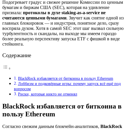
Подогревает градус и свежее решение Комиссии по ценным
бумагам и биржам США (SEC), которая на удивление
признала:
протоколы в духе staking-as-a-service не
считаются ценными бумагами
. Звучит как снятие одной из
главных блокировок — и индустрия, понятное дело, сразу
воспряла духом. Хотя в самой SEC этот шаг вызвал сильную
турбулентность и скандалы, на выходе мы имеем гораздо
более реальную перспективу запуска ETF с фишкой в виде
стейкинга.
Содержание
BlackRock избавляется от биткоина в пользу Ethereum
Лоббизм и подковёрные игры: почему запуск всё ещё под
вопросом
Риски, которые никто не отменял
BlackRock избавляется от биткоина в
пользу Ethereum
Согласно свежим данным блокчейн-аналитиков,
BlackRock