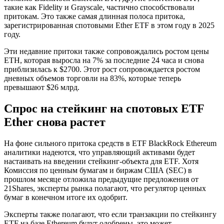
такие как Fidelity и Grayscale, частично способствовали
притокам. Это также самая длинная полоса притока,
зарегистрированная спотовыми Ether ETF в этом году в 2025
году.
Эти недавние притоки также сопровождались ростом цены
ETH, которая выросла на 7% за последние 24 часа и снова
приблизилась к $2700. Этот рост сопровождается ростом
дневных объемов торговли на 83%, которые теперь
превышают $26 млрд.
Спрос на стейкинг на спотовых ETF
Ether снова растет
На фоне сильного притока средств в ETF BlackRock Ethereum
аналитики надеются, что управляющий активами будет
настаивать на введении стейкинг-объекта для ETF. Хотя
Комиссия по ценным бумагам и биржам США (SEC) в
прошлом месяце отложила предыдущие предложения от
21Shares, эксперты рынка полагают, что регулятор ценных
бумаг в конечном итоге их одобрит.
Эксперты также полагают, что если транзакции по стейкингу
ETF на базе Ethereum будут одобрены, это может