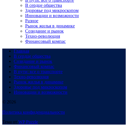
В пути: все о транспорте
В сердце общества
Здоровье под микроскопом
Инновации и возможности
Разное
Рынок жилья в динамике
Созидание и рынок
Техно-революция
Финансовый компас
Главная
В сердце общества
Созидание и рынок
Финансовый компас
В пути: все о транспорте
Техно-революция
Рынок жилья в динамике
Здоровье под микроскопом
Инновации и возможности
© 2026
Политика конфиденциальности
Тема от
WP Puzzle