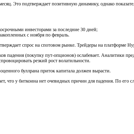
в месяц. Это подтверждает позитивную динамику, однако показат
косрочными инвесторами за последние 30 дней;
накопленных с ноября по февраль.
тверждает спрос на спотовом рынке. Трейдеры на платформе Hy
ков падения (покупку пут-опционов) ослабевает. Аналитики пред
провоцировать резкий рост волатильности.
ноценного буллрана приток капитала должен вырасти.
ет, что у биткоина нет очевидных причин для падения. По его 