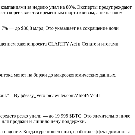
ми компаниями за неделю упал на 80%. Эксперты предупреждают
ост скорее является временным шорт-сквизом, а не началом
 7% — до $36,8 млрд. Это указывает на сокращение доли
ждением законопроекта CLARITY Act в Сенате и итогами
ритока монет на биржи до макроэкономических данных.
peout.” – By @easy_Vero pic.twitter.com/ZbF4NVcifI
средств резко упали — до 19 995 $BTC. Это значительно ниже
ти для продажи и лишило цену поддержки.
 падение. Когда курс пошел вниз, сработал эффект домино: за