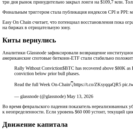
три дня рынок принудительно закрыл лонги на $109,7 млн. То
Финальным триггером стала публикация индексов CPI и PPI: 
Easy On Chain считает, что потенциал восстановления пока о
на биржах в отрицательную зону.
Киты вернулись
Аналитики Glassnode зафиксировали возвращение институциона
американские спотовые биткоин-ETF стали стабильно положи
Rally Without Conviction$BTC has recovered above $80K as E
conviction below prior bull phases.
Read the full Week On-Chain👇https://t.co/ZKsyqqaQR5 pic.t
— glassnode (@glassnode) May 13, 2026
Во время февральского падения показатель нереализованных уб
к неопределенности. Если уровень $60 000 устоит, текущий ци
Движение капитала