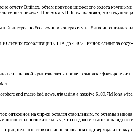
асно отчету Bitfinex, объем покупок цифрового золота крупны
копления опционов. При этом в Bitfinex полагают, что текущий р
тый интерес по бессрочным контрактам на биткоин снизился на
и 10-летних гособлигаций США до 4,46%. Рынок следит за обсу
нию цены первой криптовалюты привел комплекс факторов: от п
rket
tmosphere and macro bad news, triggering a massive $109.7M long wi
ток биткоинов на биржи остался стабильным, то объемы вывода 
стый поток стал положительным, что создало избыток ликвиднос
— отрицательные ставки финансирования подтверждали ставку на