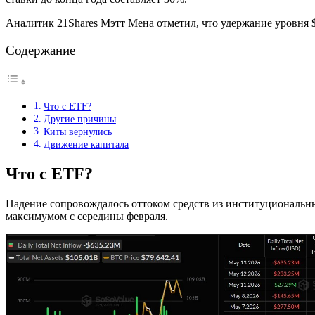
Аналитик 21Shares Мэтт Мена отметил, что удержание уровня $8
Содержание
Что с ETF?
Другие причины
Киты вернулись
Движение капитала
Что с ETF?
Падение сопровождалось оттоком средств из институциональных
максимумом с середины февраля.