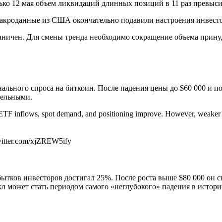
лько 12 мая объем ликвидаций длинных позиций в 11 раз превыс
макроданные из США окончательно подавили настроения инвесто
граничен. Для смены тренда необходимо сокращение объема прин
льного спроса на биткоин. После падения цены до $60 000 и по
тельными.
TF inflows, spot demand, and positioning improve. However, weaker 
witter.com/xjZREW5ify
ытков инвесторов достигал 25%. После роста выше $80 000 он с
кл может стать периодом самого «неглубокого» падения в истори