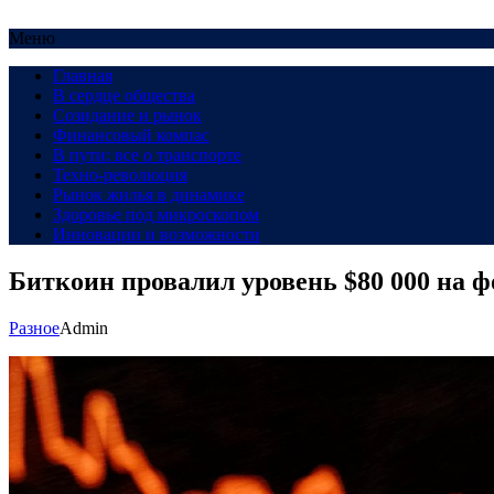
Меню
Главная
В сердце общества
Созидание и рынок
Финансовый компас
В пути: все о транспорте
Техно-революция
Рынок жилья в динамике
Здоровье под микроскопом
Инновации и возможности
Биткоин провалил уровень $80 000 на
Разное
Admin