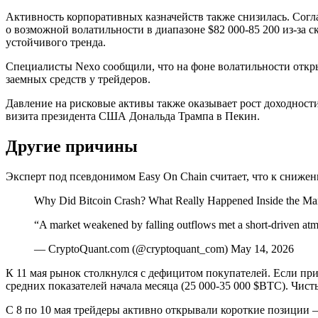
Активность корпоративных казначейств также снизилась. Согл
о возможной волатильности в диапазоне $82 000-85 200 из-за с
устойчивого тренда.
Специалисты Nexo сообщили, что на фоне волатильности откры
заемных средств у трейдеров.
Давление на рисковые активы также оказывает рост доходност
визита президента США Дональда Трампа в Пекин.
Другие причины
Эксперт под псевдонимом Easy On Chain считает, что к сниже
Why Did Bitcoin Crash? What Really Happened Inside the Ma
“A market weakened by falling outflows met a short-driven a
— CryptoQuant.com (@cryptoquant_com) May 14, 2026
К 11 мая рынок столкнулся с дефицитом покупателей. Если при
средних показателей начала месяца (25 000-35 000 $BTC). Чи
С 8 по 10 мая трейдеры активно открывали короткие позиции 