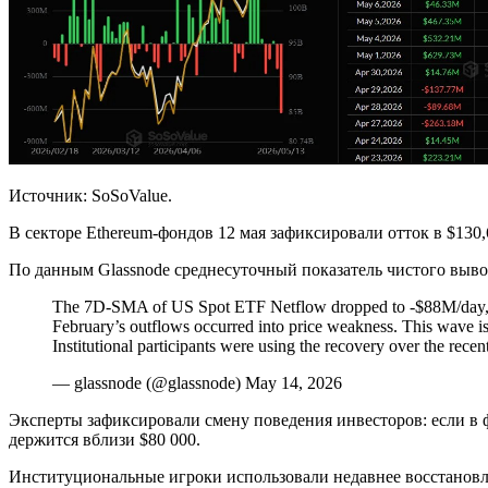
Источник: SoSoValue.
В секторе Ethereum-фондов 12 мая зафиксировали отток в $130,
По данным Glassnode среднесуточный показатель чистого вывод
The 7D-SMA of US Spot ETF Netflow dropped to -$88M/day, th
February’s outflows occurred into price weakness. This wave is
Institutional participants were using the recovery over the r
— glassnode (@glassnode) May 14, 2026
Эксперты зафиксировали смену поведения инвесторов: если в 
держится вблизи $80 000.
Институциональные игроки использовали недавнее восстановле