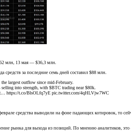
62 млн, 13 мая — $36,3 млн.
а средств за последние семь дней составил $88 млн.
e largest outflow since mid-February.
 selling into strength, with $BTC trading near $80k.
ecent… https://t.co/BlsOLfq7yE pic.twitter.com/4qHLVjw7WC
феврале средства выводили на фоне падающих котировок, то се
ние рынка для выхода из позиций. По мнению аналитиков, это о