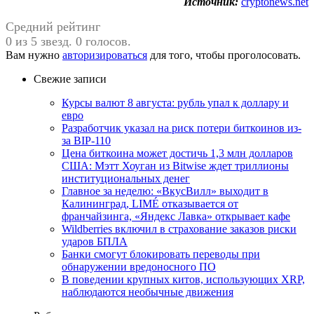
Источник:
cryptonews.net
Средний рейтинг
0 из 5 звезд. 0 голосов.
Вам нужно
авторизироваться
для того, чтобы проголосовать.
Свежие записи
Курсы валют 8 августа: рубль упал к доллару и
евро
Разработчик указал на риск потери биткоинов из-
за BIP-110
Цена биткоина может достичь 1,3 млн долларов
США: Мэтт Хоуган из Bitwise ждет триллионы
институциональных денег
Главное за неделю: «ВкусВилл» выходит в
Калининград, LIMÉ отказывается от
франчайзинга, «Яндекс Лавка» открывает кафе
Wildberries включил в страхование заказов риски
ударов БПЛА
Банки смогут блокировать переводы при
обнаружении вредоносного ПО
В поведении крупных китов, использующих XRP,
наблюдаются необычные движения