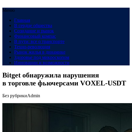
Меню
Главная
В сердце общества
Созидание и рынок
Финансовый компас
В пути: все о транспорте
Техно-революция
Рынок жилья в динамике
Здоровье под микроскопом
Инновации и возможности
Bitget обнаружила нарушения
в торговле фьючерсами VOXEL-USDT
Без рубрики
Admin