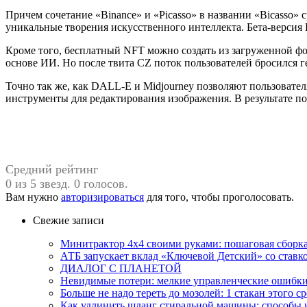
Причем сочетание «Binance» и «Picasso» в названии «Bicasso» 
уникальные творения искусственного интеллекта. Бета-версия 
Кроме того, бесплатный NFT можно создать из загруженной фо
основе ИИ. Но после твита CZ поток пользователей бросился г
Точно так же, как DALL-E и Midjourney позволяют пользовател
инструменты для редактирования изображения. В результате по
Средний рейтинг
0 из 5 звезд. 0 голосов.
Вам нужно
авторизироваться
для того, чтобы проголосовать.
Свежие записи
Минитрактор 4х4 своими руками: пошаговая сборка
АТБ запускает вклад «Ключевой Детский» со ставк
ДИАЛОГ С ПЛАНЕТОЙ
Невидимые потери: мелкие управленческие ошибк
Больше не надо тереть до мозолей: 1 стакан этого с
Как удлинить шланг стиральной машины: способы