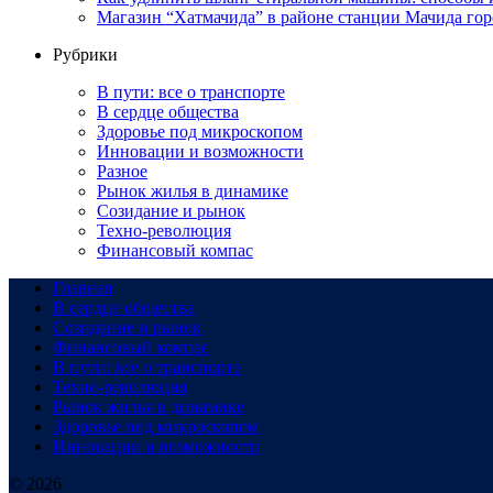
Магазин “Хатмачида” в районе станции Мачида гор
Рубрики
В пути: все о транспорте
В сердце общества
Здоровье под микроскопом
Инновации и возможности
Разное
Рынок жилья в динамике
Созидание и рынок
Техно-революция
Финансовый компас
Главная
В сердце общества
Созидание и рынок
Финансовый компас
В пути: все о транспорте
Техно-революция
Рынок жилья в динамике
Здоровье под микроскопом
Инновации и возможности
© 2026