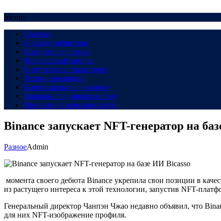
Меню
Главная
В сердце общества
Созидание и рынок
Финансовый компас
В пути: все о транспорте
Техно-революция
Рынок жилья в динамике
Здоровье под микроскопом
Инновации и возможности
Binance запускает NFT-генератор на баз
Разное
Admin
момента своего дебюта Binance укрепила свои позиции в каче
из растущего интереса к этой технологии, запустив NFT-платф
Генеральный директор Чанпэн Чжао недавно объявил, что Binan
для них NFT-изображение профиля.