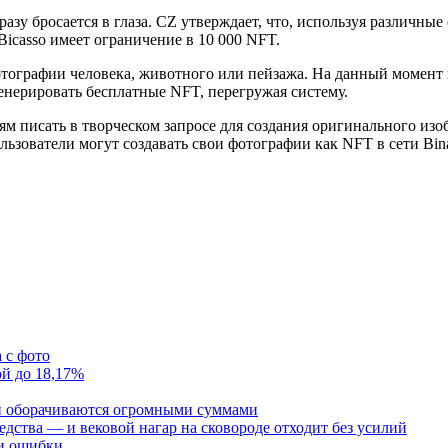
сразу бросается в глаза. CZ утверждает, что, используя различн
Bicasso имеет ограничение в 10 000 NFT.
тографии человека, животного или пейзажа. На данный момент 
енерировать бесплатные NFT, перегружая систему.
ям писать в творческом запросе для создания оригинального изо
льзователи могут создавать свои фотографии как NFT в сети Bi
 с фото
ой до 18,17%
и оборачиваются огромными суммами
редства — и вековой нагар на сковороде отходит без усилий
 и ошибки