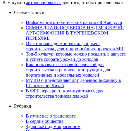
Вам нужно
авторизироваться
для того, чтобы проголосовать.
Свежие записи
Информация о технических работах 8-9 августа
СЕМНАДЦАТЬ ПОДВЕСОВ НАД МОСКВОЙ:
АРТ-СИМФОНИЯ В ТУРГЕНЕВСКОМ
ПЕРЕУЛКЕ
От котлована до монолита: дайджест
строительства девяти крупнейших проектов MR
Топ-5 культур, которые можно посадить в августе
и успеть собрать урожай до холодов
Как пользоваться газовой горелкой для
строительства и ремонта: инструкции для
портативных и кровельных моделей
MVRDV представляет арт-деревню Бихайлоу в
Шэньчжэне, Китай
В ФРГ перекроют крупную трассу для
строительства тоннеля для жаб
Рубрики
В пути: все о транспорте
В сердце общества
Здоровье под микроскопом