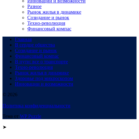
Инновации и возможности
Разное
Рынок жилья в динамике
Созидание и рынок
Техно-революция
Финансовый компас
Главная
В сердце общества
Созидание и рынок
Финансовый компас
В пути: все о транспорте
Техно-революция
Рынок жилья в динамике
Здоровье под микроскопом
Инновации и возможности
© 2026
Политика конфиденциальности
Тема от
WP Puzzle
➤