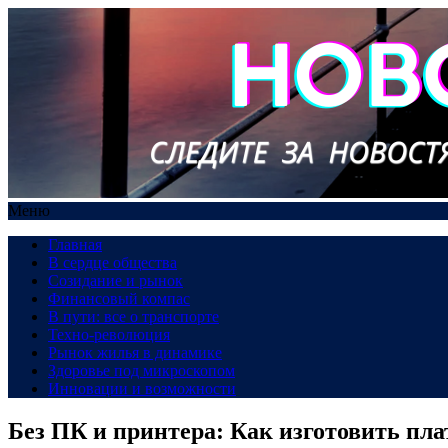
Меню
Главная
В сердце общества
Созидание и рынок
Финансовый компас
В пути: все о транспорте
Техно-революция
Рынок жилья в динамике
Здоровье под микроскопом
Инновации и возможности
Без ПК и принтера: Как изготовить пл