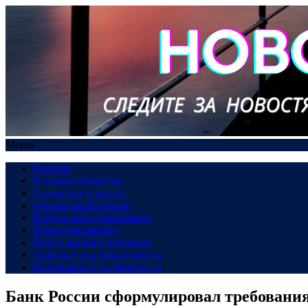
Меню
Главная
В сердце общества
Созидание и рынок
Финансовый компас
В пути: все о транспорте
Техно-революция
Рынок жилья в динамике
Здоровье под микроскопом
Инновации и возможности
Банк России сформулировал требования