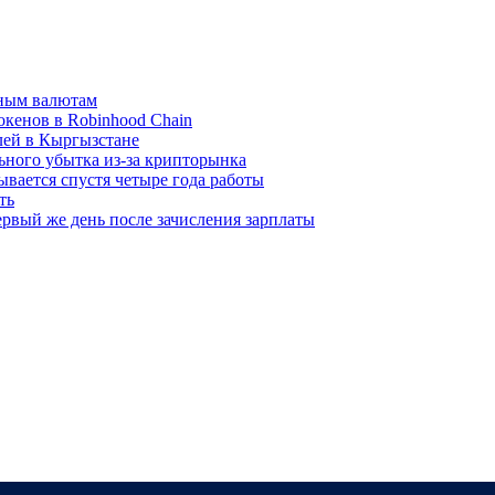
вным валютам
окенов в Robinhood Chain
лей в Кыргызстане
льного убытка из-за крипторынка
ывается спустя четыре года работы
ть
рвый же день после зачисления зарплаты