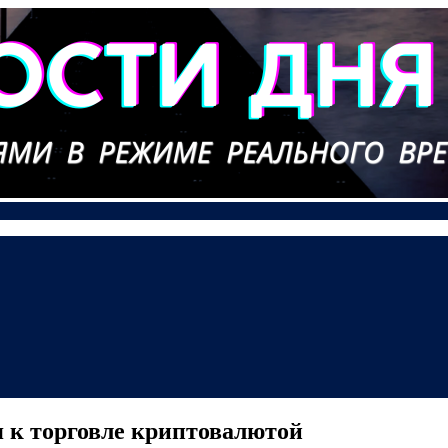
 к торговле криптовалютой