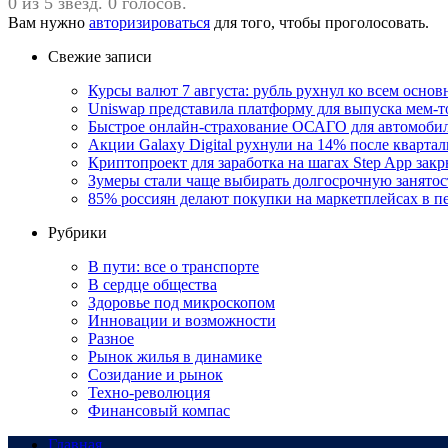
0 из 5 звезд. 0 голосов.
Вам нужно
авторизироваться
для того, чтобы проголосовать.
Свежие записи
Курсы валют 7 августа: рубль рухнул ко всем осно
Uniswap представила платформу для выпуска мем-т
Быстрое онлайн-страхование ОСАГО для автомоби
Акции Galaxy Digital рухнули на 14% после кварта
Криптопроект для заработка на шагах Step App закр
Зумеры стали чаще выбирать долгосрочную занятос
85% россиян делают покупки на маркетплейсах в пе
Рубрики
В пути: все о транспорте
В сердце общества
Здоровье под микроскопом
Инновации и возможности
Разное
Рынок жилья в динамике
Созидание и рынок
Техно-революция
Финансовый компас
Главная