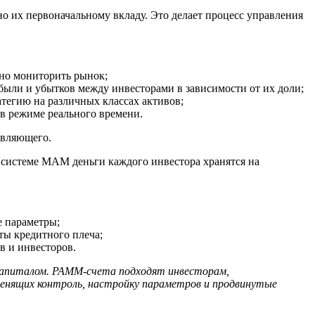
 их первоначальному вкладу. Это делает процесс управления
нно мониторить рынок;
ыли и убытков между инвесторами в зависимости от их доли;
гию на различных классах активов;
в режиме реального времени.
авляющего.
системе MAM деньги каждого инвестора хранятся на
е параметры;
ты кредитного плеча;
в и инвесторов.
капиталом. PAMM-счета подходят инвесторам,
енящих контроль, настройку параметров и продвинутые