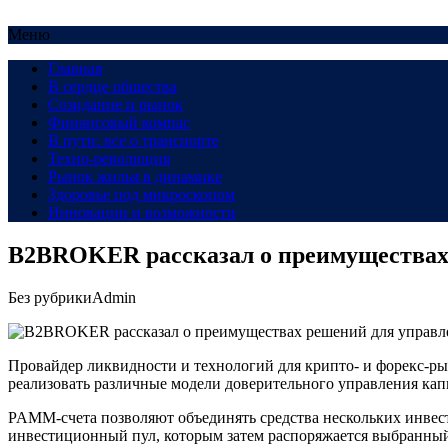
Меню
Главная
В сердце общества
Созидание и рынок
Финансовый компас
В пути: все о транспорте
Техно-революция
Рынок жилья в динамике
Здоровье под микроскопом
Инновации и возможности
B2BROKER рассказал о преимуществах
Без рубрики
Admin
Провайдер ликвидности и технологий для крипто- и форекс-
реализовать различные модели доверительного управления кап
PAMM-счета позволяют объединять средства нескольких инвест
инвестиционный пул, которым затем распоряжается выбранны