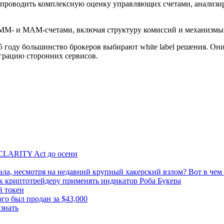
роводить комплексную оценку управляющих счетами, анализиро
AMM- и MAM-счетами, включая структуру комиссий и механизмы
5 году большинство брокеров выбирают white label решения. О
еграцию сторонних сервисов.
CLARITY Act до осени
ала, несмотря на недавний крупный хакерский взлом? Вот в чем 
к криптотрейдеру применять индикатор Роба Букера
й токен
го был продан за $43,000
знать