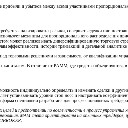
е прибыли и убытков между всеми участниками пропорционально
ребуется анализировать графики, совершать сделки или постоя
спользует механизм для пропорционального распределения приб
м может реализовывать диверсифицированную торговую страте
лям эффективности, истории транзакций и детальной аналитике 
 над торговыми решениями и зависимость от квалификации упр
апиталом. В отличие от PAMM, где средства объединяются, в 
ожность индивидуально определять и изменять сделки и други
яет устанавливать уровни стоп-лосс и настраивать коэффициен
форма специально разработана для профессиональных трейдеро
елей и предпочтений по вовлеченности в процесс управления 
льзования. MAM-счета ориентированы на опытных трейдеров, ц
 B2BROKER.