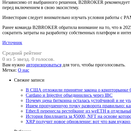
Независимо от выбранного решения, B2BROKER рекомендует п
перед включением в свою экосистему.
Инвесторам следует внимательно изучать условия работы с P
Ранее команда B2BROKER обратила внимание на то, что в 202
сократить затраты на разработку собственных платформ и инт
Источник
Средний рейтинг
0 из 5 звезд. 0 голосов.
Вам нужно
авторизироваться
для того, чтобы проголосовать.
Метки:
О нас
Свежие записи
В США отложили принятие закона о крипторынке 
Cardano и Injective объединились через IBC
Почему цена биткоина осталась устойчивой и не уп
Ищем пропущенную точку разворота правильно: ка
Ether.fi перенесла рестейкинг из weETH в отдельны
История бриллианта за $5000, NFT на основе которо
XRP получит новое обновление: вот что вам нужно 