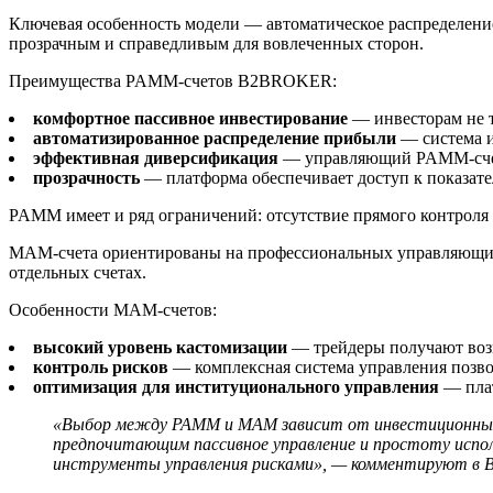
Ключевая особенность модели — автоматическое распределени
прозрачным и справедливым для вовлеченных сторон.
Преимущества PAMM-счетов B2BROKER:
комфортное пассивное инвестирование
— инвесторам не т
автоматизированное распределение прибыли
— система и
эффективная диверсификация
— управляющий PAMM-счето
прозрачность
— платформа обеспечивает доступ к показате
PAMM имеет и ряд ограничений: отсутствие прямого контроля
MAM-счета ориентированы на профессиональных управляющих к
отдельных счетах.
Особенности MAM-счетов:
высокий уровень кастомизации
— трейдеры получают возм
контроль рисков
— комплексная система управления позвол
оптимизация для институционального управления
— плат
«Выбор между PAMM и MAM зависит от инвестиционных ц
предпочитающим пассивное управление и простоту испо
инструменты управления рисками», — комментируют в