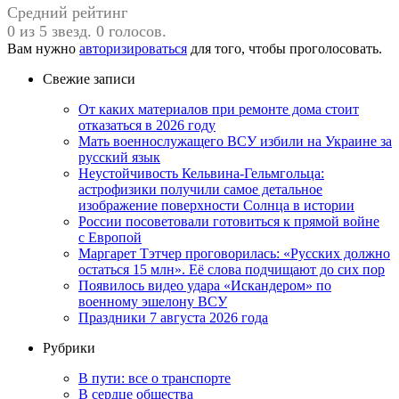
Средний рейтинг
0 из 5 звезд. 0 голосов.
Вам нужно
авторизироваться
для того, чтобы проголосовать.
Свежие записи
От каких материалов при ремонте дома стоит
отказаться в 2026 году
Мать военнослужащего ВСУ избили на Украине за
русский язык
Неустойчивость Кельвина-Гельмгольца:
астрофизики получили самое детальное
изображение поверхности Солнца в истории
России посоветовали готовиться к прямой войне
с Европой
Маргарет Тэтчер проговорилась: «Русских должно
остаться 15 млн». Её слова подчищают до сих пор
Появилось видео удара «Искандером» по
военному эшелону ВСУ
Праздники 7 августа 2026 года
Рубрики
В пути: все о транспорте
В сердце общества