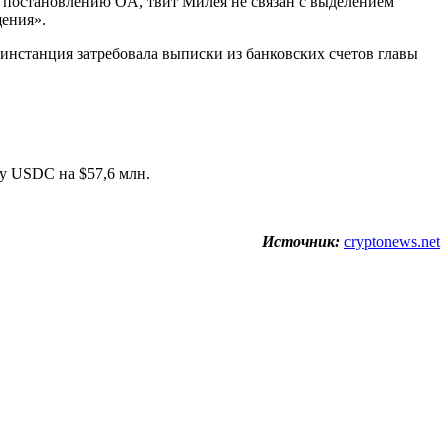
о постановлению OA, твит Милея не связан с выделением
щения».
инстанция затребовала выписки из банковских счетов главы
у USDC на $57,6 млн.
Источник:
cryptonews.net