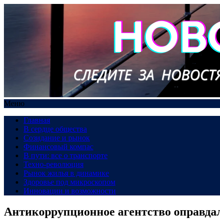
Меню
Главная
В сердце общества
Созидание и рынок
Финансовый компас
В пути: все о транспорте
Техно-революция
Рынок жилья в динамике
Здоровье под микроскопом
Инновации и возможности
Антикоррупционное агентство оправдал