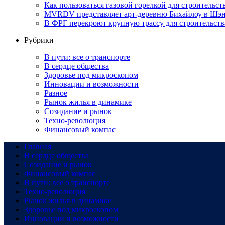
Как пользоваться газовой горелкой для строительс
MVRDV представляет арт-деревню Бихайлоу в Шэн
В ФРГ перекроют крупную трассу для строительств
Рубрики
В пути: все о транспорте
В сердце общества
Здоровье под микроскопом
Инновации и возможности
Разное
Рынок жилья в динамике
Созидание и рынок
Техно-революция
Финансовый компас
Главная
В сердце общества
Созидание и рынок
Финансовый компас
В пути: все о транспорте
Техно-революция
Рынок жилья в динамике
Здоровье под микроскопом
Инновации и возможности