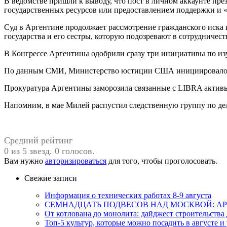
В ведомстве пришли к выводу, что пост в личном аккаунте пр
государственных ресурсов или предоставлением поддержки и «
Суд в Аргентине продолжает рассмотрение гражданского иска 
государства и его сестры, которую подозревают в сотрудничес
В Конгрессе Аргентины одобрили сразу три инициативы по из
По данным СМИ, Министерство юстиции США инициировало с
Прокуратура Аргентины заморозила связанные с LIBRA активы 
Напомним, в мае Милей распустил следственную группу по дел
Средний рейтинг
0 из 5 звезд. 0 голосов.
Вам нужно
авторизироваться
для того, чтобы проголосовать.
Свежие записи
Информация о технических работах 8-9 августа
СЕМНАДЦАТЬ ПОДВЕСОВ НАД МОСКВОЙ: АР
От котлована до монолита: дайджест строительств
Топ-5 культур, которые можно посадить в августе и