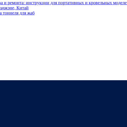
тва и ремонта: инструкции для портативных и кровельных модел
ьчжэне, Китай
а тоннеля для жаб