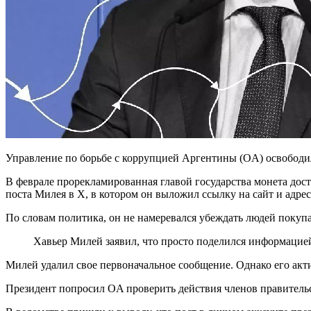
Управление по борьбе с коррупцией Аргентины (OA) освободи
В феврале прорекламированная главой государства монета дости
поста Милея в X, в котором он выложил ссылку на сайт и адре
По словам политика, он не намеревался убеждать людей покупа
Хавьер Милей заявил, что просто поделился информаци
Милей удалил свое первоначальное сообщение. Однако его акт
Президент попросил OA проверить действия членов правительс