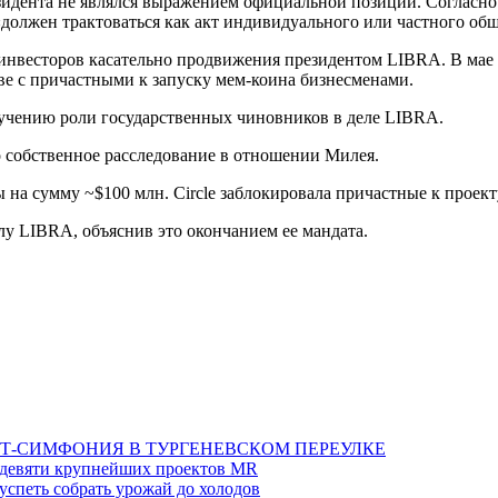
езидента не являлся выражением официальной позиции. Согласн
должен трактоваться как акт индивидуального или частного об
инвесторов касательно продвижения президентом LIBRA. В мае 
тве с причастными к запуску мем-коина бизнесменами.
учению роли государственных чиновников в деле LIBRA.
обственное расследование в отношении Милея.
на сумму ~$100 млн. Circle заблокировала причастные к проект
у LIBRA, объяснив это окончанием ее мандата.
Т-СИМФОНИЯ В ТУРГЕНЕВСКОМ ПЕРЕУЛКЕ
а девяти крупнейших проектов MR
 успеть собрать урожай до холодов