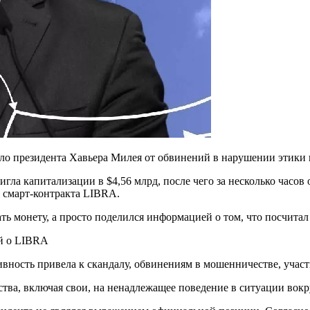
ло президента Хавьера Милея от обвинений в нарушении этики 
гла капитализации в $4,56 млрд, после чего за несколько часов 
с смарт-контракта LIBRA.
ть монету, а просто поделился информацией о том, что посчита
ей о LIBRA
ивность привела к скандалу, обвинениям в мошенничестве, учас
тва, включая свои, на ненадлежащее поведение в ситуации вок