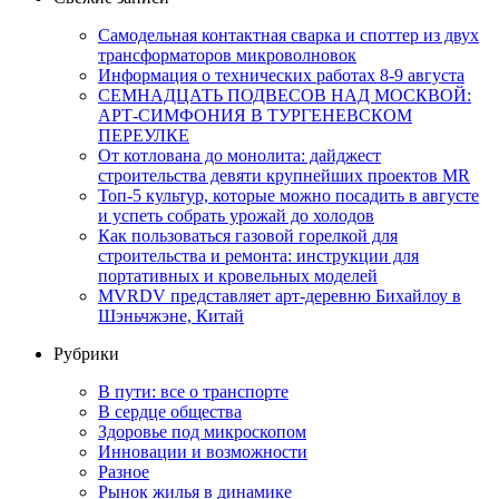
Самодельная контактная сварка и споттер из двух
трансформаторов микроволновок
Информация о технических работах 8-9 августа
СЕМНАДЦАТЬ ПОДВЕСОВ НАД МОСКВОЙ:
АРТ-СИМФОНИЯ В ТУРГЕНЕВСКОМ
ПЕРЕУЛКЕ
От котлована до монолита: дайджест
строительства девяти крупнейших проектов MR
Топ-5 культур, которые можно посадить в августе
и успеть собрать урожай до холодов
Как пользоваться газовой горелкой для
строительства и ремонта: инструкции для
портативных и кровельных моделей
MVRDV представляет арт-деревню Бихайлоу в
Шэньчжэне, Китай
Рубрики
В пути: все о транспорте
В сердце общества
Здоровье под микроскопом
Инновации и возможности
Разное
Рынок жилья в динамике