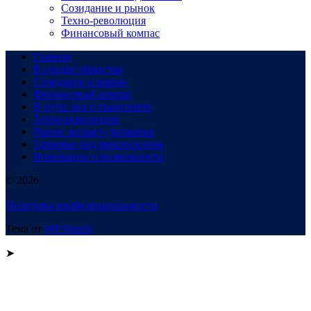
Созидание и рынок
Техно-революция
Финансовый компас
Главная
В сердце общества
Созидание и рынок
Финансовый компас
В пути: все о транспорте
Техно-революция
Рынок жилья в динамике
Здоровье под микроскопом
Инновации и возможности
© 2026
Политика конфиденциальности
Тема от
WP Puzzle
➤