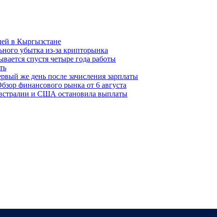
лей в Кыргызстане
льного убытка из-за крипторынка
ывается спустя четыре года работы
ть
рвый же день после зачисления зарплаты
бзор финансового рынка от 6 августа
 Австралии и США остановила выплаты