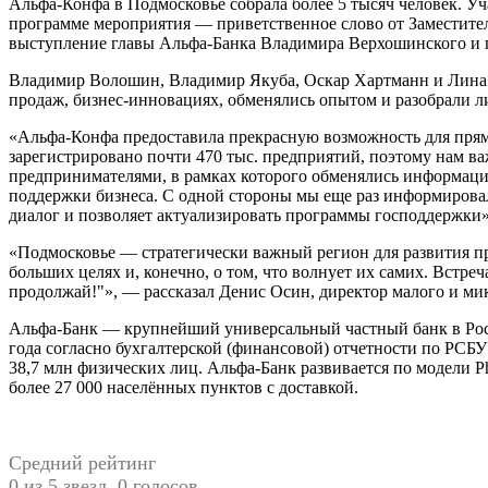
Альфа-Конфа в Подмосковье собрала более 5 тысяч человек. Уча
программе мероприятия — приветственное слово от Заместите
выступление главы Альфа-Банка Владимира Верхошинского и 
Владимир Волошин, Владимир Якуба, Оскар Хартманн и Лина 
продаж, бизнес-инновациях, обменялись опытом и разобрали л
«Альфа-Конфа предоставила прекрасную возможность для прямо
зарегистрировано почти 470 тыс. предприятий, поэтому нам в
предпринимателями, в рамках которого обменялись информацие
поддержки бизнеса. С одной стороны мы еще раз информирова
диалог и позволяет актуализировать программы господдержки»
«Подмосковье — стратегически важный регион для развития пр
больших целях и, конечно, о том, что волнует их самих. Встр
продолжай!"», — рассказал Денис Осин, директор малого и ми
Альфа-Банк — крупнейший универсальный частный банк в Росси
года согласно бухгалтерской (финансовой) отчетности по РСБУ
38,7 млн физических лиц. Альфа-Банк развивается по модели P
более 27 000 населённых пунктов с доставкой.
Средний рейтинг
0 из 5 звезд. 0 голосов.