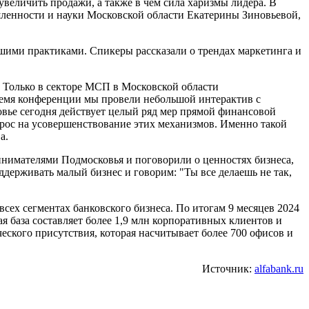
увеличить продажи, а также в чем сила харизмы лидера. В
ленности и науки Московской области Екатерины Зиновьевой,
ими практиками. Спикеры рассказали о трендах маркетинга и
 Только в секторе МСП в Московской области
время конференции мы провели небольшой интерактив с
вье сегодня действует целый ряд мер прямой финансовой
рос на усовершенствование этих механизмов. Именно такой
а.
инимателями Подмосковья и поговорили о ценностях бизнеса,
держивать малый бизнес и говорим: "Ты все делаешь не так,
ех сегментах банковского бизнеса. По итогам 9 месяцев 2024
я база составляет более 1,9 млн корпоративных клиентов и
еского присутствия, которая насчитывает более 700 офисов и
Источник:
alfabank.ru