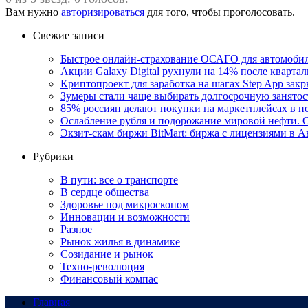
Вам нужно
авторизироваться
для того, чтобы проголосовать.
Свежие записи
Быстрое онлайн-страхование ОСАГО для автомоби
Акции Galaxy Digital рухнули на 14% после кварта
Криптопроект для заработка на шагах Step App закр
Зумеры стали чаще выбирать долгосрочную занятос
85% россиян делают покупки на маркетплейсах в пе
Ослабление рубля и подорожание мировой нефти. О
Экзит-скам биржи BitMart: биржа с лицензиями в
Рубрики
В пути: все о транспорте
В сердце общества
Здоровье под микроскопом
Инновации и возможности
Разное
Рынок жилья в динамике
Созидание и рынок
Техно-революция
Финансовый компас
Главная