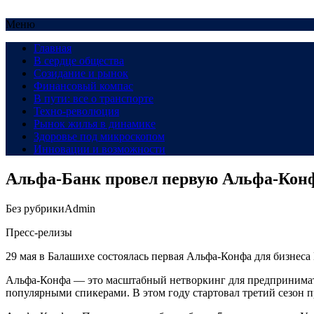
Меню
Главная
В сердце общества
Созидание и рынок
Финансовый компас
В пути: все о транспорте
Техно-революция
Рынок жилья в динамике
Здоровье под микроскопом
Инновации и возможности
Альфа-Банк провел первую Альфа-Конф
Без рубрики
Admin
Пресс-релизы
29 мая в Балашихе состоялась первая Альфа-Конфа для бизнеса
Альфа-Конфа — это масштабный нетворкинг для предпринимате
популярными спикерами. В этом году стартовал третий сезон п