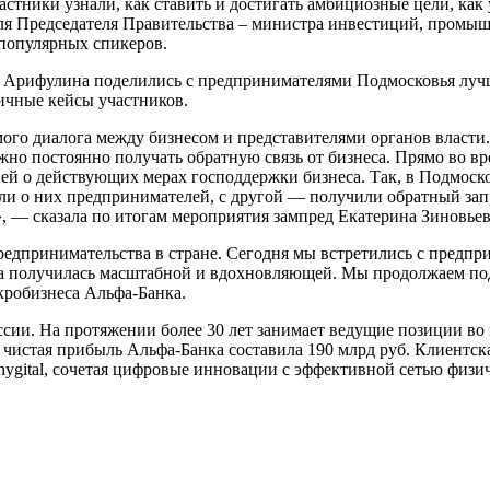
стники узнали, как ставить и достигать амбициозные цели, как 
ля Председателя Правительства – министра инвестиций, промыш
популярных спикеров.
Арифулина поделились с предпринимателями Подмосковья лучш
ичные кейсы участников.
го диалога между бизнесом и представителями органов власти.
ажно постоянно получать обратную связь от бизнеса. Прямо во 
й о действующих мерах господдержки бизнеса. Так, в Подмоско
ли о них предпринимателей, с другой — получили обратный зап
, — сказала по итогам мероприятия зампред Екатерина Зиновьев
едпринимательства в стране. Сегодня мы встретились с предпр
еча получилась масштабной и вдохновляющей. Мы продолжаем под
кробизнеса Альфа-Банка.
и. На протяжении более 30 лет занимает ведущие позиции во вс
 чистая прибыль Альфа-Банка составила 190 млрд руб. Клиентска
hygital, сочетая цифровые инновации с эффективной сетью физич